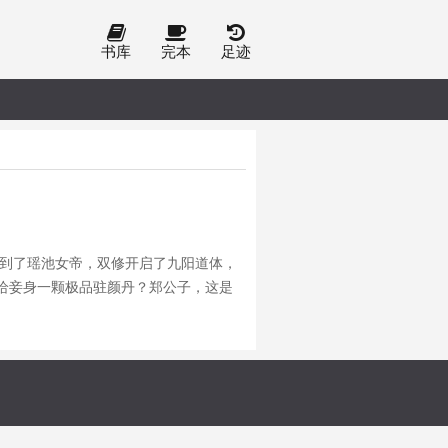
书库
完本
足迹
遇到了瑶池女帝，双修开启了九阳道体，
给妾身一颗极品驻颜丹？郑公子，这是