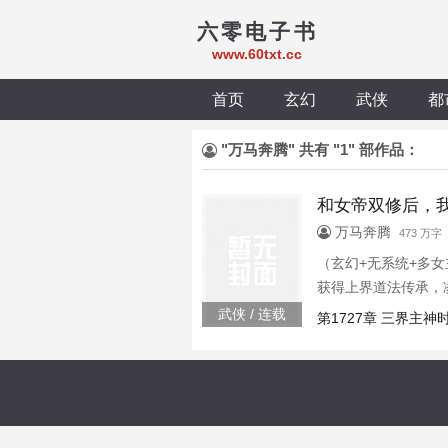
六零电子书
www.60txt.cc
首页
玄幻
武侠
都
"万马奔腾" 共有 "1" 部作品：
和女帝双修后，
万马奔腾
473 万字
（玄幻+无系统+多
获得上界道法传承，
妾身给你熬的冰糖雪
武侠 / 连载
第1727章 三界主神