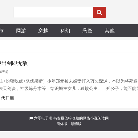
市
网游
穿越
科幻
悬疑
其他
我出剑即无敌
 6天前
女主+扮猪吃虎+杀伐果断）少年郑元被未婚妻打入万丈深渊，本以为将死
凌天剑诀，神级炼丹术等，结识城主女儿，狐族公主……郑公子，能不能
梨……郑公子，这是我老熊珍藏多年的宝贝，您给掌掌眼……无数大妖...
时代开启
六零电子书
书友最值得收藏的网络小说阅读网
简体版
·
繁體版