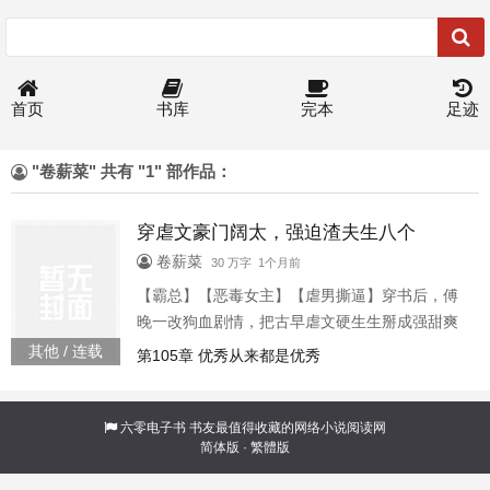
首页
书库
完本
足迹
"卷薪菜" 共有 "1" 部作品：
穿虐文豪门阔太，强迫渣夫生八个
卷薪菜
30 万字 1个月前
【霸总】【恶毒女主】【虐男撕逼】穿书后，傅
晚一改狗血剧情，把古早虐文硬生生掰成强甜爽
文。新婚之夜，渣夫和小三厮混？捋回来好好教
其他 / 连载
第105章 优秀从来都是优秀
导！先来八次利息，看他还有没有力气乱搞。—?
—渣夫背着家族给三儿姐盘个大项目？拿来吧
你，陆家的资产，还轮不到外人打理。作为陆家
六零电子书
书友最值得收藏的网络小说阅读网
简体版
·
繁體版
头牌少夫人，现实商业女精英，穿书后预知剧情
buff，短短几年，陆...