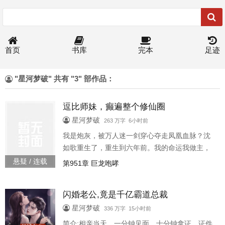
首页
书库
完本
足迹
"星河梦破" 共有 "3" 部作品：
逗比师妹，癫遍整个修仙圈
星河梦破
263 万字 6小时前
我是炮灰，被万人迷一剑穿心夺走凤凰血脉？沈
如歌重生了，重生到六年前。我的命运我做主，
翻盘的机会来了。清原宗很牛吗？老子看不上，
悬疑 / 连载
第951章 巨龙咆哮
我要进万古第一宗，那里有五位貌美如花的师兄
们。还没入宗，五位神仙颜值的五位师兄惊动
闪婚老公,竟是千亿霸道总裁
了。“这个小师妹我们预订了，她绝对是世上最可
爱的小师妹！”“师尊不同意，那我们替他收了，他
星河梦破
336 万字 15小时前
敢不同意，我们干翻...
简介:相亲当天，一分钟见面，十分钟拿证，证件