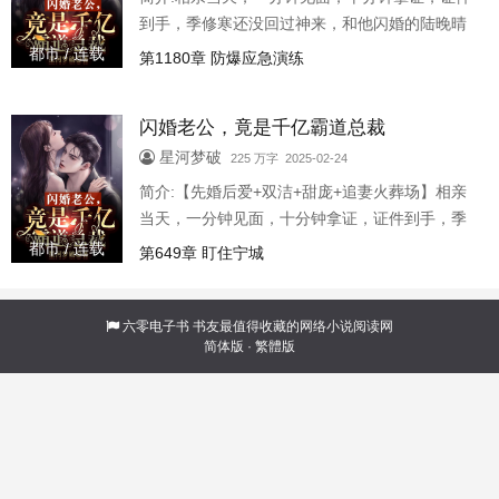
到手，季修寒还没回过神来，和他闪婚的陆晚晴
为了一单生意已经跑没了影！这是欲擒故纵？季
都市 / 连载
第1180章 防爆应急演练
家大少奶奶凭你也配？季修寒冷眼相看。他不是
别人，而是威镇整个经济帝国的季氏财团掌舵
闪婚老公，竟是千亿霸道总裁
人，素来铁血、霸道、杀伐无情，更是算无遗
策！然而，接下来，让季大总裁目瞪口呆：那女
星河梦破
225 万字 2025-02-24
人竟然真的将他这新婚丈夫...
简介:【先婚后爱+双洁+甜庞+追妻火葬场】相亲
当天，一分钟见面，十分钟拿证，证件到手，季
修寒还没回过神来，和他闪婚的陆晚晴为了一单
都市 / 连载
第649章 盯住宁城
生意已经跑没了影！这是欲擒故纵？季家大少奶
奶凭你也配？季修寒冷眼相看。他不是别人，而
是威镇整个经济帝国的季氏财团掌舵人，素来铁
六零电子书
书友最值得收藏的网络小说阅读网
简体版
·
繁體版
血、霸道、杀伐无情，更是算无遗策！然而，接
下来，让季大总裁目瞪口呆：那女人竟然真的将
他这新婚丈夫忘了？宁愿住巴掌大的小旅馆，也
不住他的豪华别墅？