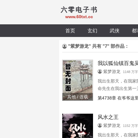
六零电子书
www.60txt.cc
首页
玄幻
武侠
都
"紫梦游龙" 共有 "7" 部作品：
我以狐仙镇百鬼
紫梦游龙
1148 万
我出生那天，在我家
命先生在我出生第一
其他 / 连载
第4738章 在爷爷这
风水之王
紫梦游龙
1152 万
我出生那天，在我家