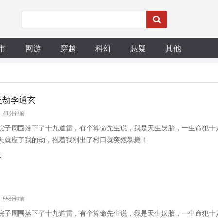
市
网游
穿越
科幻
悬疑
其他
吴劫李通玄
字 41分钟前
院子周围落下了十九道雷，有个算命先生说，我是天生妖胎，一生命犯十
天就应了我的劫，抱着我刚出了村口就突然暴毙！
里
字 55分钟前
院子周围落下了十九道雷，有个算命先生说，我是天生妖胎，一生命犯十