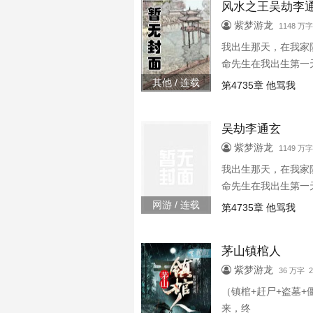
风水之王吴劫李
紫梦游龙
1148 万
我出生那天，在我家
命先生在我出生第一
其他 / 连载
第4735章 他骂我
吴劫李通玄
紫梦游龙
1149 万
我出生那天，在我家
命先生在我出生第一
网游 / 连载
第4735章 他骂我
茅山镇棺人
紫梦游龙
36 万字 2
（镇棺+赶尸+盗墓
来，终