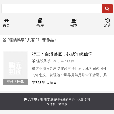
首页
书库
完本
足迹
"谍战风筝" 共有 "1" 部作品：
特工：自爆卧底，我成军统信仰
谍战风筝
235 万字 14天前
横店小演员许忠义穿越平行世界，成为同名同姓
的许忠义。发现这个世界竟然是融合了渗透、风
筝、潜伏等谍战剧的影视世界。卧底不是人干
穿越 / 连载
第723章 大结局
的，狗都不……干，干的就是卧底！还是双面卧
底！开局就自曝卧底身份，成功打入军统内部！
从军统店小二，一路发展成军统财神爷！齐公
六零电子书
书友最值得收藏的网络小说阅读网
简体版
·
繁體版
子：“许忠义百分百是卧底！我拿头发誓！”李维
恭：“你见过会自曝的卧底吗？你见过这么会赚钱