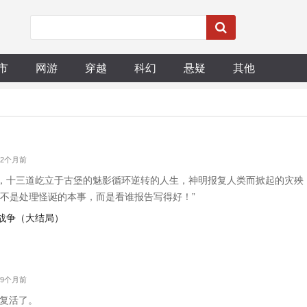
市
网游
穿越
科幻
悬疑
其他
 2个月前
，十三道屹立于古堡的魅影循环逆转的人生，神明报复人类而掀起的灾殃
的不是处理怪诞的本事，而是看谁报告写得好！”
的战争（大结局）
 9个月前
行复活了。