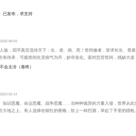
》已发布，求支持
2025-08-03
古人族，四字真言流传天下：生、老、病、死！世间修者，皆求长生、畏
古有传承，可炼世间生灵病气为丹，妙夺造化。面对悲苦世间，残缺大道
里不会太冷（卷终）
2023-02-14
、知识恶魔、命运恶魔、战争恶魔……当种种诡异的力量入侵，世界从此
在大地之上。有人选择在猩红的夜晚，饮上一杯烈酒，举起了手里的猎枪