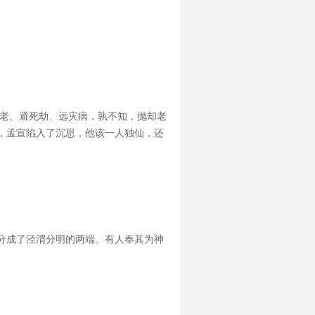
衰老、避死劫、远灾病，孰不知，抛却老
，孟宣陷入了沉思，他该一人独仙，还
分成了泾渭分明的两端。有人奉其为神
。