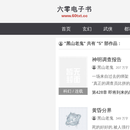
六零电子书
www.60txt.cc
首页
玄幻
武侠
都
"黑山老鬼" 共有 "5" 部作品：
神明调查报告
黑山老鬼
207 万字
一场来自过去的绑架
“真正的调查员比拼
科幻 / 连载
第428章 即将到来
黄昏分界
黑山老鬼
349 万字
死的好好的,被人强