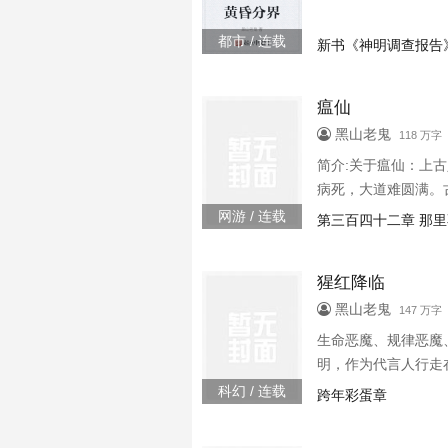
都市 / 连载
新书《神明调查报告
瘟仙
黑山老鬼
118 万字 
简介:关于瘟仙：上
病死，大道难圆满。
是点化众生？
网游 / 连载
第三百四十二章 那
猩红降临
黑山老鬼
147 万字 
生命恶魔、规律恶魔
明，作为代言人行走
科幻 / 连载
跨年彩蛋章