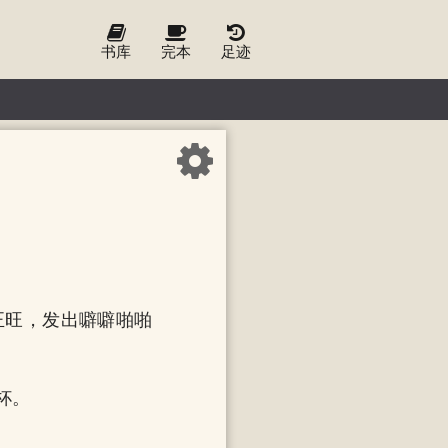
书库
完本
足迹
正旺，发出噼噼啪啪
杯。