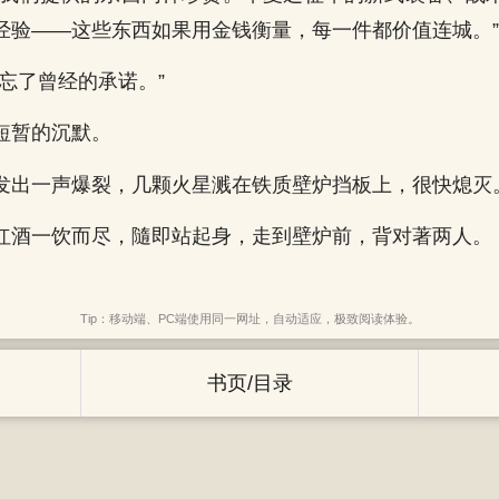
经验——这些东西如果用金钱衡量，每一件都价值连城。”
忘了曾经的承诺。”
短暂的沉默。
发出一声爆裂，几颗火星溅在铁质壁炉挡板上，很快熄灭
红酒一饮而尽，隨即站起身，走到壁炉前，背对著两人。
Tip：移动端、PC端使用同一网址，自动适应，极致阅读体验。
书页/目录