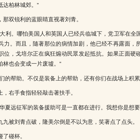
抵达柏林城郊。”
，那双锐利的蓝眼睛直视著刘青。
义大利。哪怕美国人和英国人已经兵临城下，党卫军在全
兵力。而且，隨著那位的病情加剧，他已经不再露面，
职位，戈培尔正在疯狂煽动民眾发起抵抗。如果正面硬
柏林也会变成一片废墟。”
你们的帮助。不仅是装备上的帮助，还有你们在战场上积累
上，右手食指轻轻敲击著扶手。
，华夏远征军的装备援助可是一直都在进行。我想你是想要
九九被刘青点破，隆美尔倒是不以为意，笑著点了点头。
碰了碰杯。