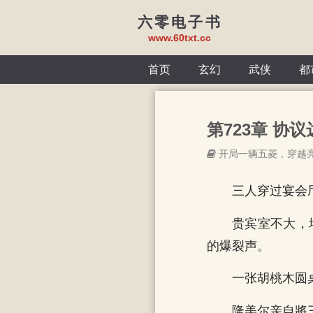
六零电子书
www.60txt.cc
首页
玄幻
武侠
都
第723章 协
开局一辆五菱，穿越
三人穿过宴会
贵宾室不大，
的爆裂声。
一张胡桃木圆
隆美尔亲自將