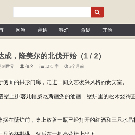
市
网游
穿越
科幻
悬疑
其他
议达成，隆美尔的北伐开始（1 / 2）
亮剑世界
佚名
1275 字
2个月前
厅侧面的拱形门廊，走进一间文艺復兴风格的贵宾室。
墙壁上掛著几幅威尼斯画派的油画，壁炉里的松木烧得
桌摆在壁炉前，桌上放著一瓶已经打开的红酒和三只水晶
三只酒杯斟满，然后在一把高背椅上坐下。