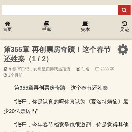
首页
书库
完本
足迹
第355章 再创票房奇蹟！这个春节
还姓秦（1 / 2）
华娱写日记，女明星们捧我当顶流
佚名
2333 字
2个月前
第355章再创票房奇蹟！这个春节还姓秦
“澈哥，你是认真的吗你真认为《夏洛特烦恼》最
少20亿票房吗”
“澈哥，今年春节档竞爭也很激烈，你是觉得其他