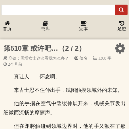
首页
书库
完本
足迹
第510章 或许吧…（2 / 2）
崩铁：黑塔女士这么看我怎么办？
佚名
1308 字
2个月前
真让人……怀念啊。
来古士忍不住伸出手，试图触摸领域外的未知。
他的手指在空气中缓缓伸展开来，机械关节发出
细微而流畅的摩擦声。
但在即將触碰到领域边界时，他的手又顿在了那