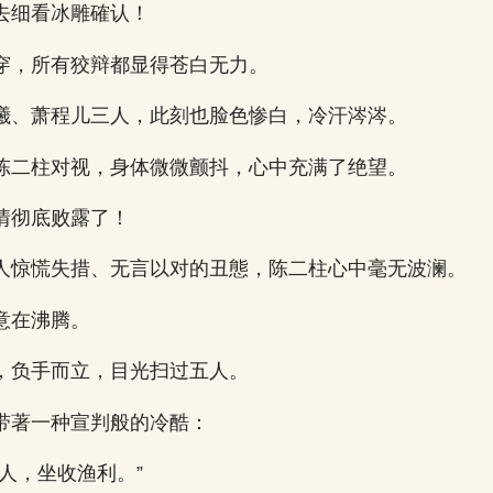
去细看冰雕確认！
穿，所有狡辩都显得苍白无力。
曦、萧程儿三人，此刻也脸色惨白，冷汗涔涔。
陈二柱对视，身体微微颤抖，心中充满了绝望。
情彻底败露了！
人惊慌失措、无言以对的丑態，陈二柱心中毫无波澜。
意在沸腾。
，负手而立，目光扫过五人。
带著一种宣判般的冷酷：
人，坐收渔利。”