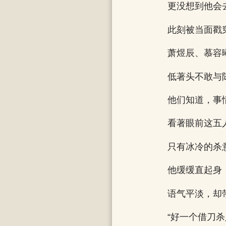
更没想到他会
此刻被当面戳
萧煜辰、慕容
低著头不敢与
他们知道，事
看著眼前这五
只有冰冷的杀
他缓缓直起身
语气平淡，却
“好一个借刀杀