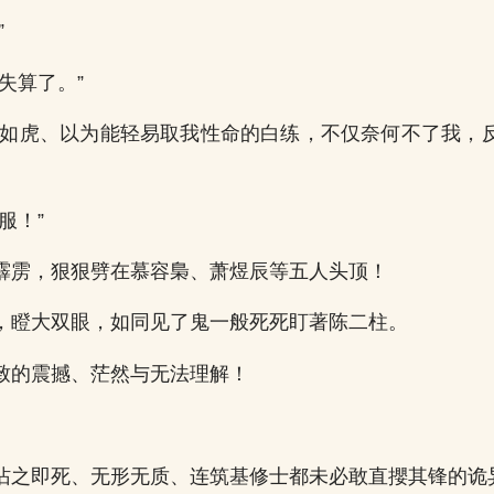
”
失算了。”
之如虎、以为能轻易取我性命的白练，不仅奈何不了我，
服！”
霹雳，狠狠劈在慕容梟、萧煜辰等五人头顶！
，瞪大双眼，如同见了鬼一般死死盯著陈二柱。
致的震撼、茫然与无法理解！
沾之即死、无形无质、连筑基修士都未必敢直攖其锋的诡