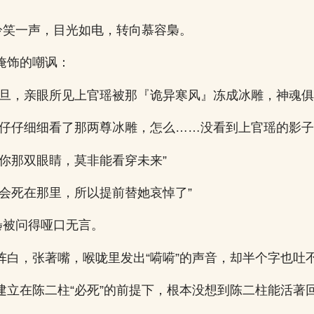
柱冷笑一声，目光如电，转向慕容梟。
掩饰的嘲讽：
旦旦，亲眼所见上官瑶被那『诡异寒风』冻成冰雕，神魂俱
，仔仔细细看了那两尊冰雕，怎么……没看到上官瑶的影子
，你那双眼睛，莫非能看穿未来”
瑶会死在那里，所以提前替她哀悼了”
梟被问得哑口无言。
阵白，张著嘴，喉咙里发出“嗬嗬”的声音，却半个字也吐
建立在陈二柱“必死”的前提下，根本没想到陈二柱能活著