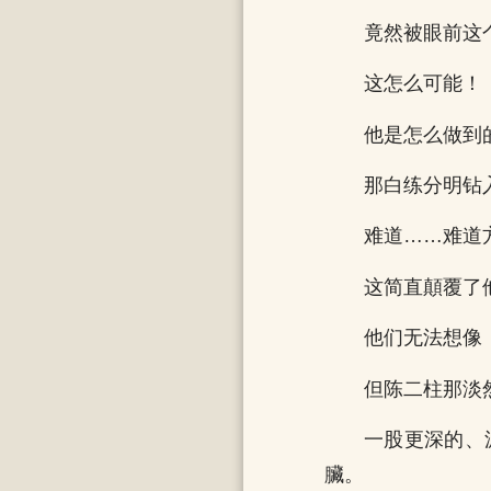
竟然被眼前这
这怎么可能！
他是怎么做到
那白练分明钻
难道……难道
这简直顛覆了
他们无法想像
但陈二柱那淡
一股更深的、
臟。