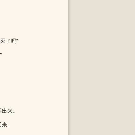
灭了吗”
”
不出来。
回来。