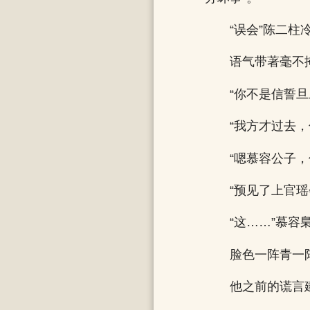
“误会”陈二
语气带著毫不
“你不是信誓
“我方才过去
“嗯慕容公子
“预见了上官
“这……”慕容
脸色一阵青一
他之前的谎言