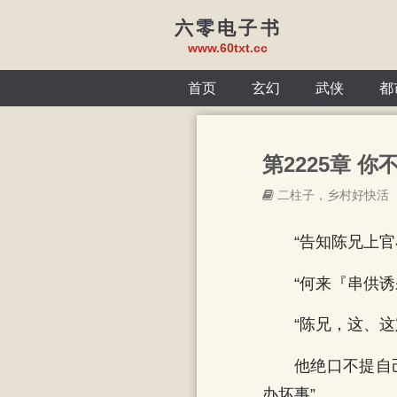
六零电子书
www.60txt.cc
首页
玄幻
武侠
都
第2225章 你
二柱子，乡村好快活
“告知陈兄上
“何来『串供诱
“陈兄，这、这
他绝口不提自
办坏事”。