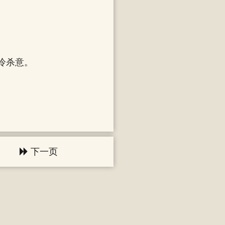
冷杀意。
下一页