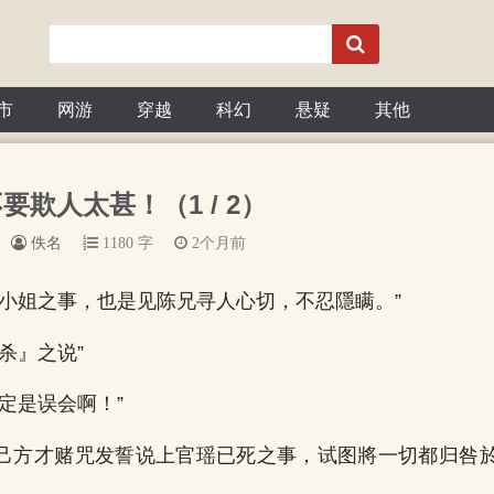
市
网游
穿越
科幻
悬疑
其他
不要欺人太甚！（1 / 2）
佚名
1180 字
2个月前
官小姐之事，也是见陈兄寻人心切，不忍隱瞒。”
杀』之说”
定是误会啊！”
己方才赌咒发誓说上官瑶已死之事，试图將一切都归咎於“