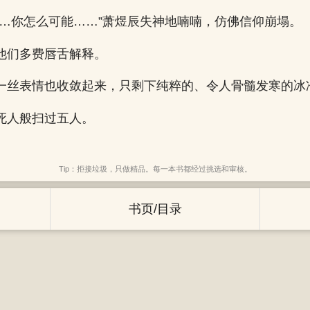
……你怎么可能……”萧煜辰失神地喃喃，仿佛信仰崩塌。
他们多费唇舌解释。
一丝表情也收敛起来，只剩下纯粹的、令人骨髓发寒的冰
死人般扫过五人。
Tip：拒接垃圾，只做精品。每一本书都经过挑选和审核。
书页/目录