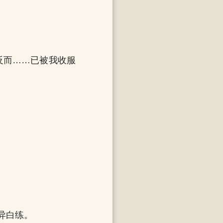
反而……已被我收服
异白练。