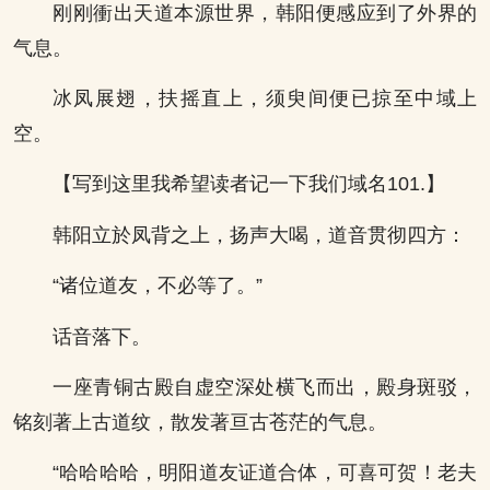
刚刚衝出天道本源世界，韩阳便感应到了外界的
气息。
冰凤展翅，扶摇直上，须臾间便已掠至中域上
空。
【写到这里我希望读者记一下我们域名101.】
韩阳立於凤背之上，扬声大喝，道音贯彻四方：
“诸位道友，不必等了。”
话音落下。
一座青铜古殿自虚空深处横飞而出，殿身斑驳，
铭刻著上古道纹，散发著亘古苍茫的气息。
“哈哈哈哈，明阳道友证道合体，可喜可贺！老夫