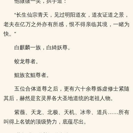
他微微一笑，拱手道：
“长生仙宗青天，见过明阳道友，道友证道之景，
老夫在亿万之外亦有所感，恨不得亲临其境，一睹为
快。”
白麒麟一族，白綺妖尊。
蛟龙尊者。
鯤族玄鯤尊者。
五位合体道尊之后，更有六十余尊炼虚修士紧隨
其后，赫然是玄灵界各大圣地道统的老祖人物。
紫薇、天龙、北极、天机、冰帝、道兵……所有
叫得上名號的顶级势力，底蕴尽出。