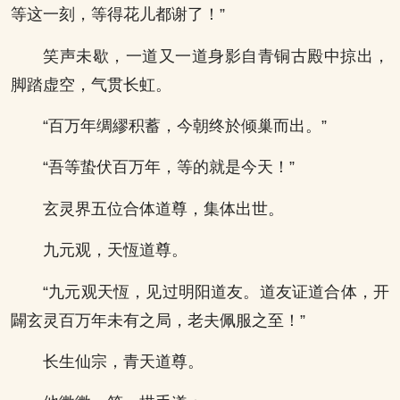
等这一刻，等得花儿都谢了！”
笑声未歇，一道又一道身影自青铜古殿中掠出，
脚踏虚空，气贯长虹。
“百万年绸繆积蓄，今朝终於倾巢而出。”
“吾等蛰伏百万年，等的就是今天！”
玄灵界五位合体道尊，集体出世。
九元观，天恆道尊。
“九元观天恆，见过明阳道友。道友证道合体，开
闢玄灵百万年未有之局，老夫佩服之至！”
长生仙宗，青天道尊。