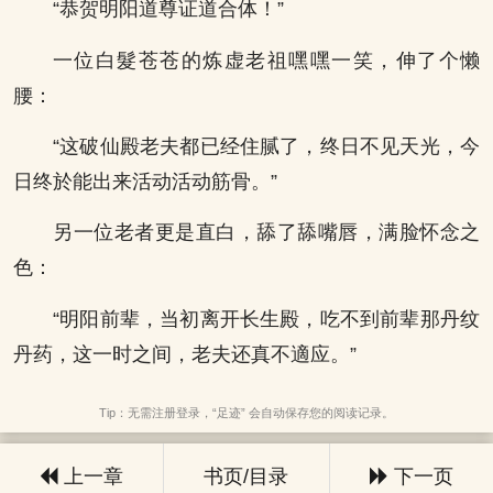
“恭贺明阳道尊证道合体！”
一位白髮苍苍的炼虚老祖嘿嘿一笑，伸了个懒
腰：
“这破仙殿老夫都已经住腻了，终日不见天光，今
日终於能出来活动活动筋骨。”
另一位老者更是直白，舔了舔嘴唇，满脸怀念之
色：
“明阳前辈，当初离开长生殿，吃不到前辈那丹纹
丹药，这一时之间，老夫还真不適应。”
Tip：无需注册登录，“足迹” 会自动保存您的阅读记录。
上一章
书页/目录
下一页