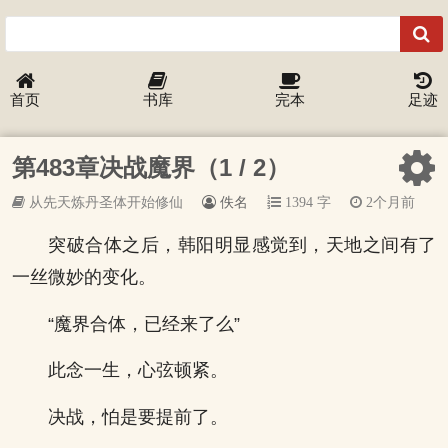
首页
书库
完本
足迹
第483章决战魔界（1 / 2）
从先天炼丹圣体开始修仙
佚名
1394 字
2个月前
突破合体之后，韩阳明显感觉到，天地之间有了
一丝微妙的变化。
“魔界合体，已经来了么”
此念一生，心弦顿紧。
决战，怕是要提前了。