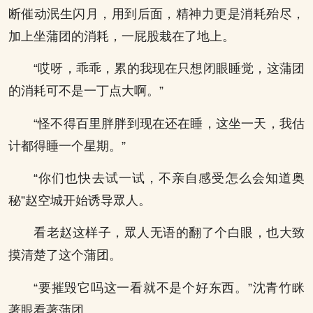
断催动泯生闪月，用到后面，精神力更是消耗殆尽，
加上坐蒲团的消耗，一屁股栽在了地上。
“哎呀，乖乖，累的我现在只想闭眼睡觉，这蒲团
的消耗可不是一丁点大啊。”
“怪不得百里胖胖到现在还在睡，这坐一天，我估
计都得睡一个星期。”
“你们也快去试一试，不亲自感受怎么会知道奥
秘”赵空城开始诱导眾人。
看老赵这样子，眾人无语的翻了个白眼，也大致
摸清楚了这个蒲团。
“要摧毁它吗这一看就不是个好东西。”沈青竹眯
著眼看著蒲团。