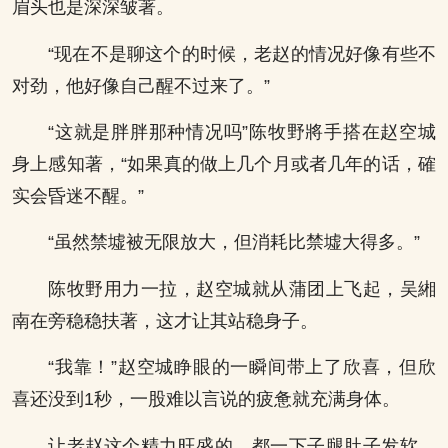
眉头也是深深皱著。
“现在不是聊这个的时候，老赵的情况好像有些不
对劲，他好像自己醒不过来了。”
“这就是胖胖那种情况吗”陈牧野將手搭在赵空城
身上感知著，“如果真的做上几个月或者几年的话，確
实会昏迷不醒。”
“虽然禁墟被无限放大，但消耗比禁墟大得多。”
陈牧野用力一拉，赵空城就从蒲团上飞起，吴緗
南在旁稳稳扶著，这才让其站稳身子。
“我靠！”赵空城睁眼的一瞬间带上了欣喜，但欣
喜还没到1秒，一股难以言说的疲惫就充满身体。
让老赵这个精力旺盛的，都一下子腿肚子发软，