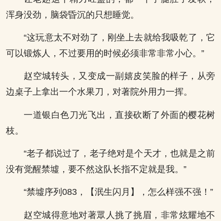
浑身没劲，脑袋昏沉的只想睡觉。
“这玩意太不对劲了，刚坐上去就给我吸乾了，它
可以锻炼人，不过要用的时候必须非常非常小心。”
赵空城转头，又变成一副嬉皮笑脸的样子，从旁
边桌子上拿出一个水果刀，对著院外用力一挥。
一道银白色刀光飞出，直接砍断了外面的樱花树
枝。
“老子都说过了，老子绝对是个天才，也就是之前
没有觉醒禁墟，要不然这队长指不定就是我。”
“禁墟序列083，【泯生闪月】，怎么样强不强！”
赵空城得意地对著眾人挑了挑眉，非常炫耀地不