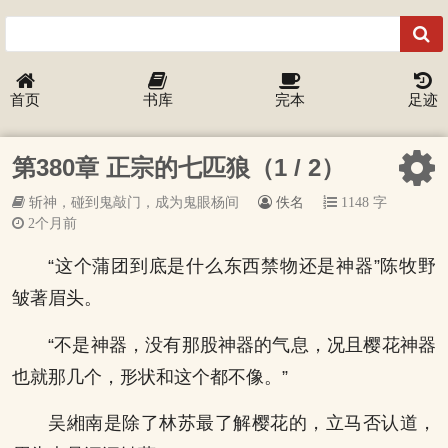
首页
书库
完本
足迹
第380章 正宗的七匹狼（1 / 2）
斩神，碰到鬼敲门，成为鬼眼杨间
佚名
1148 字
2个月前
“这个蒲团到底是什么东西禁物还是神器”陈牧野
皱著眉头。
“不是神器，没有那股神器的气息，况且樱花神器
也就那几个，形状和这个都不像。”
吴緗南是除了林苏最了解樱花的，立马否认道，