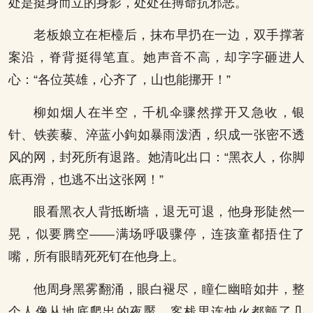
处是挺身而立的身影，处处在搏命抗邪恶。
老板娘立在柜檯后，抹布早扔在一边，双手撑著
案沿，脊背挺得笔直。她声音不高，却字字砸进人
心：“各位英雄，心齐了，山也能挪开！”
柳如烟人在半空，千机伞骤然撑开又急收，银
针、铁蒺藜、淬蓝小鉤如暴雨泼洒，织成一张密不透
风的网，封死所有退路。她清叱出口：“黑衣人，你脚
底再滑，也逃不出这张网！”
眼看黑衣人背抵断墙，退无可退，他身形陡然一
晃，似要腾空——满场呼吸骤停，连孩童都捂住了
嘴，所有眼睛死死钉在他身上。
他周身黑雾翻涌，眼白褪尽，瞳仁幽暗如井，整
个人像从地底爬出的夜魘。客栈里连烛火都颤了几