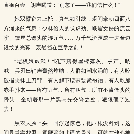
直衝百会，朗声喝道：“別忘了——我们信什么！”
她双臂奋力上托，真气如引线，瞬间牵动四面八
方涌来的气息：少林僧人的伏虎劲、峨眉女侠的流云
掌、鏢局总鏢头的混元气……万千气流匯成一道金边
银纹的光幕，轰然挡在巨掌之前！
“老板娘威武！”吼声震得屋樑落灰。掌声、吶
喊、兵刃出鞘声轰然炸响，人群如潮水涌前，有人咬
破指尖抹上刀背，有人解下腰带繫紧袍袖，有人乾脆
赤手扑来——所有力气，所有胆气，所有不肯低头的
骨头，全朝著那一片黑与光交锋之处，狠狠砸了过
去！
黑衣人脸上头一回浮起惊色，他压根没料到，这
间寻常客栈里，竟藏著如此硬的骨头。可就在他心神