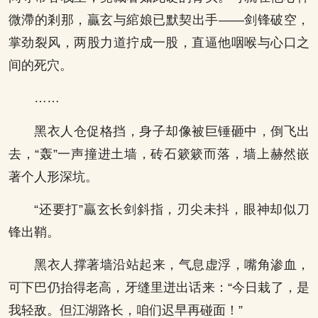
微滯的剎那，贏玄与綰娘已默契出手——剑锋破空，
掌劲裂风，两股力道拧成一股，直逼他咽喉与心口之
间的死穴。
……
黑衣人仓促格挡，身子却像被巨锤砸中，倒飞出
去，“轰”一声撞进土墙，砖石簌簌而落，墙上赫然嵌
著个人形深坑。
“还要打”贏玄长剑斜指，刃尖未抖，眼神却似刀
锋出鞘。
黑衣人撑著墙沿站起来，气息虚浮，嘴角渗血，
可下巴仍抬得老高，牙缝里迸出话来：“今日栽了，是
我轻敌。但江湖路长，咱们迟早再碰面！”