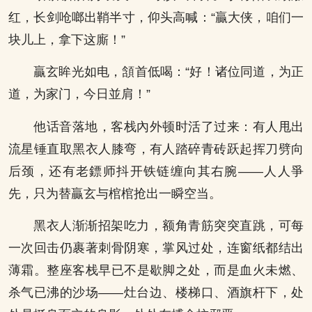
红，长剑呛啷出鞘半寸，仰头高喊：“贏大侠，咱们一
块儿上，拿下这廝！”
贏玄眸光如电，頷首低喝：“好！诸位同道，为正
道，为家门，今日並肩！”
他话音落地，客栈內外顿时活了过来：有人甩出
流星锤直取黑衣人膝弯，有人踏碎青砖跃起挥刀劈向
后颈，还有老鏢师抖开铁链缠向其右腕——人人爭
先，只为替贏玄与棺棺抢出一瞬空当。
黑衣人渐渐招架吃力，额角青筋突突直跳，可每
一次回击仍裹著刺骨阴寒，掌风过处，连窗纸都结出
薄霜。整座客栈早已不是歇脚之处，而是血火未燃、
杀气已沸的沙场——灶台边、楼梯口、酒旗杆下，处