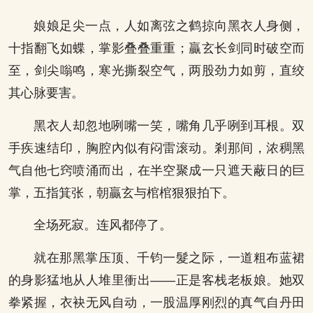
娘娘足尖一点，人如离弦之鹤掠向黑衣人身侧，
十指翻飞如蝶，掌影叠叠重重；贏玄长剑同时破空而
至，剑尖嗡鸣，寒光撕裂空气，两股劲力如剪，直绞
其心脉要害。
黑衣人却忽地咧嘴一笑，嘴角几乎咧到耳根。双
手疾速结印，胸腔內似有闷雷滚动。剎那间，浓稠黑
气自他七窍喷涌而出，在半空聚成一只遮天蔽日的巨
掌，五指箕张，朝贏玄与棺棺狠狠拍下。
全场死寂。连风都停了。
就在那黑掌压顶、千钧一髮之际，一道粗布蓝裙
的身影猛地从人堆里衝出——正是客栈老板娘。她双
拳紧握，衣袂无风自动，一股温厚刚烈的真气自丹田