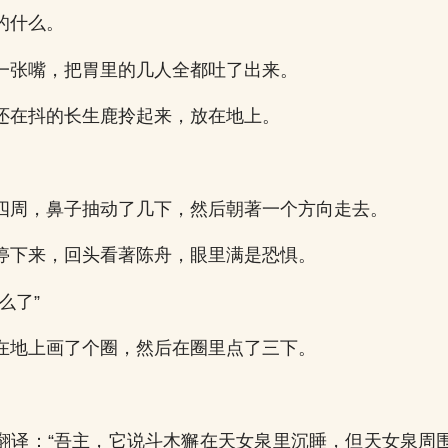
的什么。
一张嘴，把胃里的几人全都吐了出来。
还在抖的长生鹿拎起来，放在地上。
四周，鼻子抽动了几下，然后朝著一个方向走去。
停下来，回头看著陈舟，眼里满是恐惧。
么了”
在地上画了个圈，然后在圈里点了三下。
翻译：“吾主，它说斗木獬在天女泉里沉睡，但天女泉周