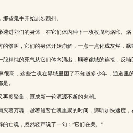
，那些鬼手开始剧烈颤抖。
渗透进它们的身体，在它们体內种下一枚枚腐朽烙印。烙
厉的惨叫，它们的身体开始崩解，一点一点化成灰烬，飘
一股精纯的死气从它们体內涌出，顺著诡域的连接，反哺
率很高，这些亡魂在界域里困了不知道多少年，通道里
都是。
又再度聚集，匯成新一轮源源不断的鬼潮。
消灭著万魂，趁著短暂亡魂重聚的时间，諦听加快速度，
解的亡魂，忽然轻声说了一句：“它们在哭。”