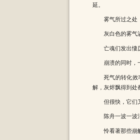
延。
雾气所过之处
灰白色的雾气
亡魂们发出悽
崩溃的同时，
死气的转化效
解，灰烬飘得到处
但很快，它们
陈舟一波一波
怜看著那些崩