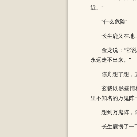
近。”
“什么危险”
长生鹿又在地
金龙说：“它
永远走不出来。”
陈舟想了想，
玄裁既然盛情
里不知名的万鬼阵
想到万鬼阵，
长生鹿愣了一