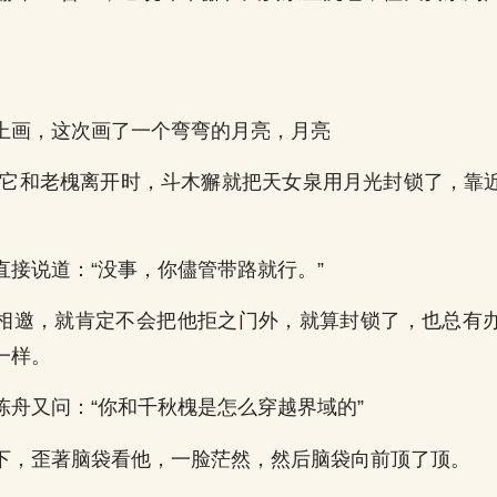
上画，这次画了一个弯弯的月亮，月亮
说它和老槐离开时，斗木獬就把天女泉用月光封锁了，靠
直接说道：“没事，你儘管带路就行。”
相邀，就肯定不会把他拒之门外，就算封锁了，也总有
一样。
陈舟又问：“你和千秋槐是怎么穿越界域的”
下，歪著脑袋看他，一脸茫然，然后脑袋向前顶了顶。