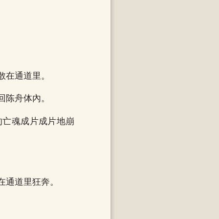
散在通道里。
回陈舟体內。
的亡魂成片成片地崩
在通道里狂奔。