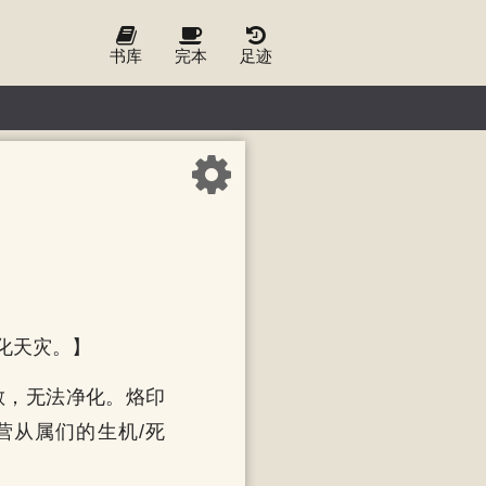
书库
完本
足迹
化天灾。】
散，无法净化。烙印
营从属们的生机/死