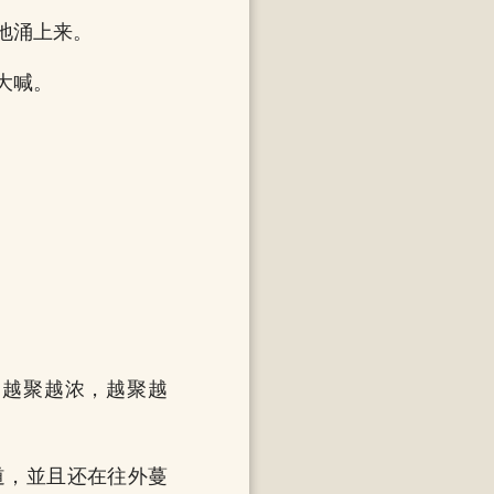
地涌上来。
大喊。
，越聚越浓，越聚越
道，並且还在往外蔓