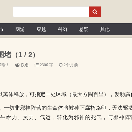
市
网游
穿越
科幻
悬疑
其他
堵（1 / 2）
祥瑞！
佚名
2306 字
2个月前
以离体释放，可指定一处区域（最大方圆百里），发动腐
，一切非邪神阵营的生命体將被种下腐朽烙印，无法驱
生命力、灵力、气运，转化为邪神的死气，与邪神阵