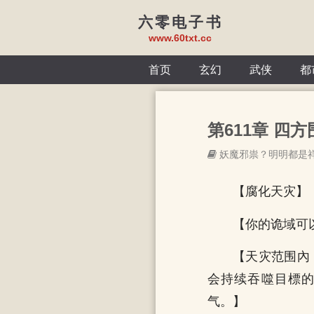
六零电子书
www.60txt.cc
首页
玄幻
武侠
都
第611章 四方围
妖魔邪祟？明明都是
【腐化天灾】
【你的诡域可
【天灾范围內
会持续吞噬目標的
气。】