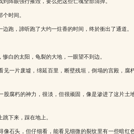
找到阵眼强行摧毁，要么把这些亡魂全部清掉。
那个时间。
一边跑，諦听跑了大约一炷香的时间，终於衝出了通道。
。
，惨白的太阳，龟裂的大地，一眼望不到边。
看见一片废墟，绵延百里，断壁残垣，倒塌的宫殿，腐
一股腐朽的神力，很淡，但很顽固，像是渗进了这片土
上跳下来，踩在地上。
得像石头，但仔细看，能看见细微的裂纹里有一些暗红