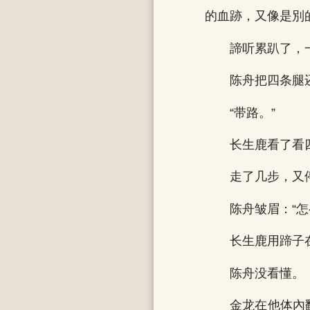
的血跡，又像是別
諦听累趴了，
陈舟把四条腿
“带路。”
长生鹿看了看
走了几步，又
陈舟皱眉：“怎
长生鹿用蹄子
陈舟没看懂。
金龙在他体內