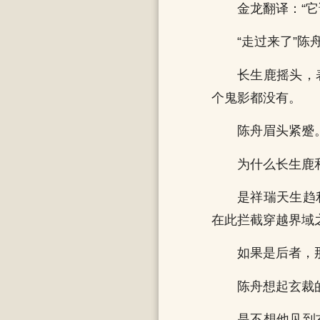
金龙翻译：“
“走过来了”陈
长生鹿摇头，
个鬼影都没有。
陈舟眉头紧蹙
为什么长生鹿
是祥瑞天生趋
在此拦截穿越界域
如果是后者，
陈舟想起玄裁
是不想他见到