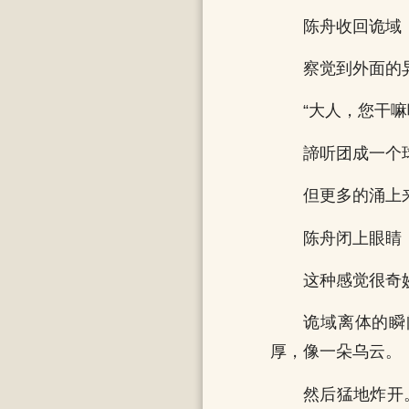
陈舟收回诡域
察觉到外面的
“大人，您干
諦听团成一个
但更多的涌上
陈舟闭上眼睛
这种感觉很奇
诡域离体的瞬
厚，像一朵乌云。
然后猛地炸开