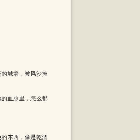
朽的城墙，被风沙掩
地的血脉里，怎么都
色的东西，像是乾涸