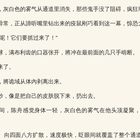
，灰白色的雾气从通道里消失，那些鬼手没了阻碍，疯狂
异常，正从諦听嘴里钻出来的疫鼠刚巧看到这一幕，惊恐
嘛呢！它们要抓过来了！”
球，满布利齿的口器张开，將冲在最前面的几只手啃断。
来了。
，將诡域从体內剥离出来。
妙，像是把自己的皮肤脱下来，扔出去。
间，陈舟感觉身体一轻，灰白色的雾气在他头顶凝聚
。向四面八方扩散，速度极快，眨眼间就覆盖了整个通