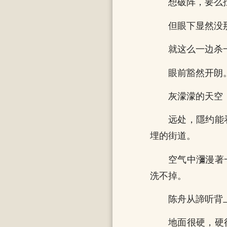
想破阵，要么
但眼下显然没
就这么一边杀
眼前豁然开朗
灰濛濛的天空
远处，隱约能
埋的街道。
空气中瀰漫著
洗不掉。
陈舟从諦听背
地面很硬，硬