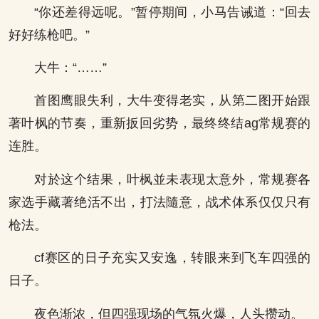
“你还差得远呢。”暂停期间，小马告诫道：“回去
好好练枪吧。”
大牛：“……”
首图鹰眼失利，大牛变得老实，从第二图开始跟
著叶枫的节奏，重新扳回劣势，最终终结ag常规赛的
连胜。
对於这个结果，叶枫並未表现太意外，常规赛各
家选手藏著绝活不出，打法隨意，战术体系仅仅只有
枪法。
cf赛区的日子充实又安逸，转眼来到飞车四强的
日子。
夜色渐浓，但四强现场的气氛火爆，人头攒动。