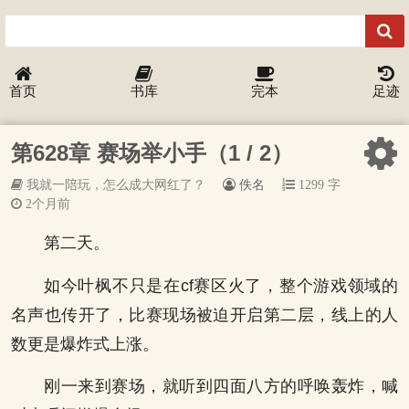
首页
书库
完本
足迹
第628章 赛场举小手（1 / 2）
我就一陪玩，怎么成大网红了？
佚名
1299 字
2个月前
第二天。
如今叶枫不只是在cf赛区火了，整个游戏领域的
名声也传开了，比赛现场被迫开启第二层，线上的人
数更是爆炸式上涨。
刚一来到赛场，就听到四面八方的呼唤轰炸，喊