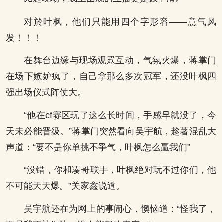
对於叶枫，他们只能用四个字形容——意气风
发！！！
在舞台边缘与现场观眾互动，气氛火爆，蒋掌门
在场下嫉妒疯了，自己拿那么多次冠军，还没叶枫四
强出场仪式阵仗大。
“他在cf赛区玩了这么长时间，手感早就没了，今
天未必能晋级。”蒋掌门突然看向吴宇航，趁著混乱大
声道：“要不是你单挑不爭气，叶枫怎么贏我们”
“没错，你和凑哥联手，叶枫绝对玩不过你们，他
不可能天天爆。”关家鑫说道。
吴宇航还在为网上的事闹心，懊恼道：“怪我了，