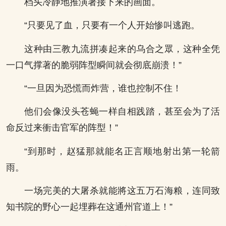
档头冷静地推演著接下来的画面。
“只要见了血，只要有一个人开始惨叫逃跑。
这种由三教九流拼凑起来的乌合之眾，这种全凭
一口气撑著的脆弱阵型瞬间就会彻底崩溃！”
“一旦因为恐慌而炸营，谁也控制不住！
他们会像没头苍蝇一样自相践踏，甚至会为了活
命反过来衝击官军的阵型！”
“到那时，赵猛那就能名正言顺地射出第一轮箭
雨。
一场完美的大屠杀就能將这五万石海粮，连同致
知书院的野心一起埋葬在这通州官道上！”