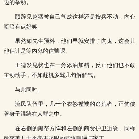
边的举动。
顾辞见赵猛被自己气成这样还是按兵不动，內心
暗暗有点好笑。
果然如先生预料，他们早就安排了內鬼，这会儿
他估计是等內鬼的信號呢。
王德发见状也在一旁添油加醋，反正他们也不敢
主动动手，不如趁机多骂几句解解气。
与此同时。
流民队伍里，几十个衣衫襤褸的逃荒者，正佝僂
著身子混跡在人群之中。
在右侧的黑帮方阵和左侧的商贾护卫边缘，同样
散落著几十个毫不起眼的帮派嘍囉与家丁。