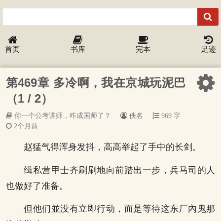
首页
书库
完本
足迹
第469章 多冷啊，我在京城玩泥巴
（1 / 2）
你一个公考讲师，咋成国师了？
佚名
969 字
2个月前
赵猛气得浑身发抖，高高举起了手中的长剑。
缉私营甲士齐刷刷地向前踏出一步，兵马司的人
也做好了准备。
但他们並没有立即行动，而是等待这东厂內鬼那