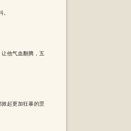
抖。
，让他气血翻腾，五
都掀起更加狂暴的罡