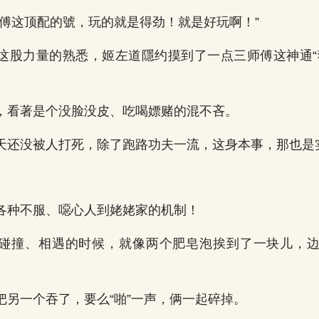
师傅这顶配的號，玩的就是得劲！就是好玩啊！”
这股力量的熟悉，姬左道隱约摸到了一点三师傅这神通“
，看著是个没脸没皮、吃喝嫖赌的混不吝。
天还没被人打死，除了跑路功夫一流，这身本事，那也是
。
各种不服、噁心人到姥姥家的机制！
碰撞、相遇的时候，就像两个肥皂泡挨到了一块儿，
把另一个吞了，要么“啪”一声，俩一起碎掉。