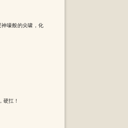
哭神嚎般的尖啸，化
，硬扛！