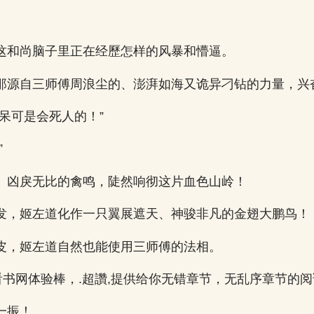
这和尚脑子里正在经歷怎样的风暴和懵逼。
那源自三师傅周浪尘的、澎湃如海又诡异刁钻的力量，兴
呆可是会死人的！”
”
、凶戾无比的禽鸣，陡然响彻这片血色山岭！
发，姬左道化作一只翼展遮天、神骏非凡的金翅大鹏鸟！
皮，姬左道自然也能使用三师傅的法相。
1看书网体验棒，.超讚,提供给你无错章节，无乱序章节的
一振！