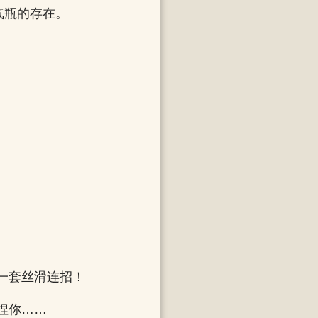
气瓶的存在。
一套丝滑连招！
捏你……