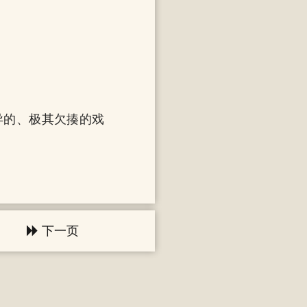
异的、极其欠揍的戏
下一页