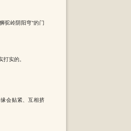
狮驼岭阴阳穹”的门
实打实的。
边缘会贴紧、互相挤