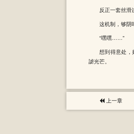
反正一套丝滑
这机制，够阴
“嘿嘿……”
想到得意处，
謔光芒。
上一章