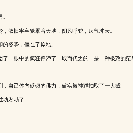
。
塔。
岭，依旧牢牢笼罩著天地，阴风呼號，戾气冲天。
印的姿势，僵在了原地。
固了，眼中的疯狂停滯了，取而代之的，是一种极致的茫
到，自己体內磅礴的佛力，確实被神通抽取了一大截。
成功发动了。