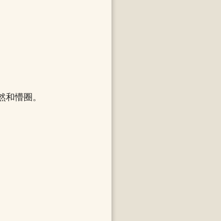
然和懵圈。