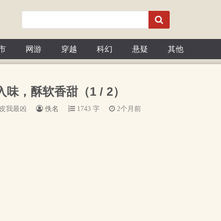
市
网游
穿越
科幻
悬疑
其他
入味，酥软香甜（1 / 2）
扒皮我最凶
佚名
1743 字
2个月前