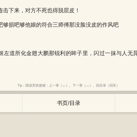
连击下来，对方不死也得脱层皮！
吧够损吧够他娘的符合三师傅那没脸没皮的作风吧
姬左道所化金翅大鹏那锐利的眸子里，闪过一抹与人无
Tip：阅读页快捷键：上一章（←）、下一章（→）、回目录（回车）
书页/目录