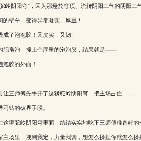
狮驼岭阴阳穹”，因为那悬於穹顶、流转阴阳二气的阴阳二
间的壁垒，变得异常凝实、厚重！
级成了泡泡胶！又皮实，又韧！
的肥皂泡，撞上个厚重的泡泡胶，结果就是——
泡泡胶的外面！
要让三师傅先手开了这狮驼岭阴阳穹，把主场占住……
异刁钻的破界手段。
在这狮驼岭阴阳穹里面，结结实实地吃下三师傅准备好的
家主场里，规则我定，力量我调，想怎么揉捏你就怎么揉