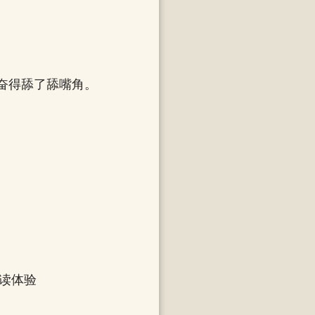
奋得舔了舔嘴角。
阅读体验