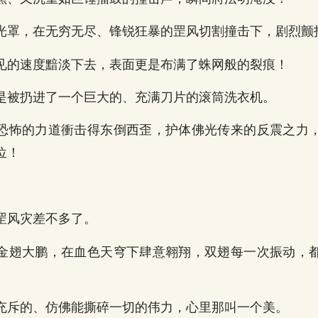
光罩，在无穷无尽、锋锐狂暴的罡风切割撞击下，剧烈颤
见的速度黯淡下去，表面更是布满了蛛网般的裂痕！
是被扔进了一个巨大的、充满刀片的滚筒洗衣机。
恐怖的力道衝击得东倒西歪，护体佛光传来的反震之力
位！
罡风灾差不多了。
金翅大鹏，在血色天穹下肆意翱翔，双翅每一次振动，
充斥的、仿佛能撕碎一切的伟力，心里那叫一个美。