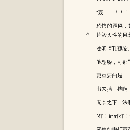
“轰——！！！
恐怖的罡风，
作一片毁灭性的风
法明瞳孔骤缩
他想躲，可那
更重要的是…
出来挡一挡啊
无奈之下，法
“砰！砰砰砰！
密集如雨打芭