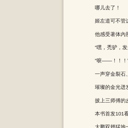
哪儿去了！
姬左道可不管
他感受著体內
“嘿，禿驴，发
“唳——！！！
一声穿金裂石
璀璨的金光迸
披上三师傅的
本书首发10
大鹏双翅猛地