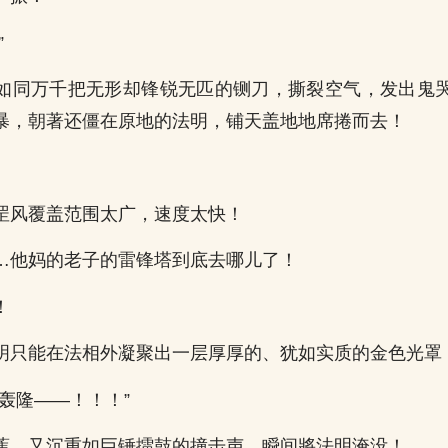
”
如同万千把无形却锋锐无匹的铡刀，撕裂空气，发出鬼
暴，朝著还僵在原地的法明，铺天盖地地席捲而去！
。
罡风覆盖范围太广，速度太快！
…他妈的老子的雷锋塔到底去哪儿了！
！
明只能在法相外凝聚出一层厚厚的、犹如实质的金色光罩
轰隆——！！！”
蕉、又沉重如巨锤擂鼓的撞击声，瞬间將法明淹没！