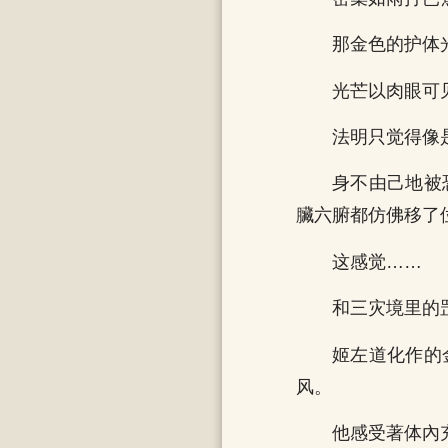
那金色的护体
光芒以肉眼可
法明只觉得像
身不由己地被
臟六腑都仿佛移了
这感觉……
和三灾境里的
姬左道化作的
风。
他感受著体內