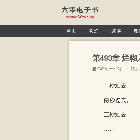
六零电子书
www.60txt.cc
首页
玄幻
武侠
都
第493章 烂糊
749局一邪修，抽筋
一秒过去。
两秒过去。
三秒过去。
……