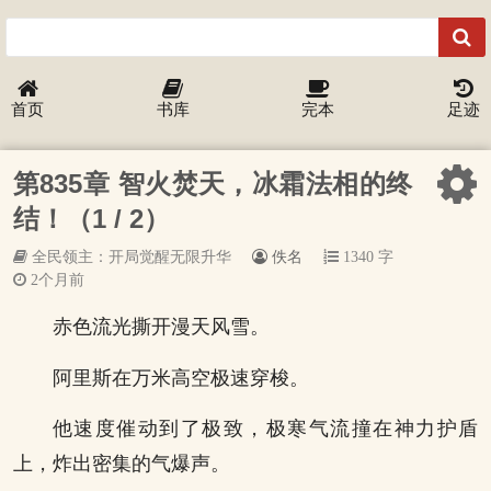
首页
书库
完本
足迹
第835章 智火焚天，冰霜法相的终
结！（1 / 2）
全民领主：开局觉醒无限升华
佚名
1340 字
2个月前
赤色流光撕开漫天风雪。
阿里斯在万米高空极速穿梭。
他速度催动到了极致，极寒气流撞在神力护盾
上，炸出密集的气爆声。