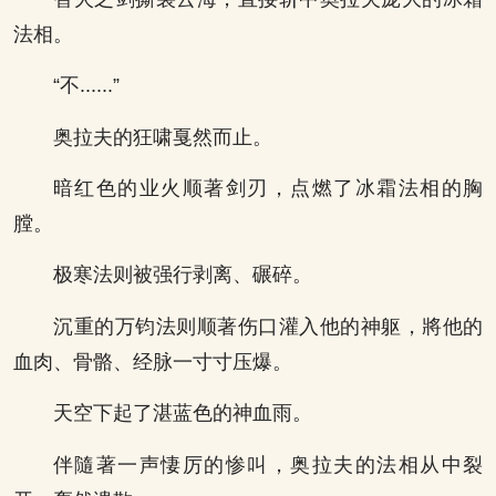
法相。
“不......”
奥拉夫的狂啸戛然而止。
暗红色的业火顺著剑刃，点燃了冰霜法相的胸
膛。
极寒法则被强行剥离、碾碎。
沉重的万钧法则顺著伤口灌入他的神躯，將他的
血肉、骨骼、经脉一寸寸压爆。
天空下起了湛蓝色的神血雨。
伴隨著一声悽厉的惨叫，奥拉夫的法相从中裂