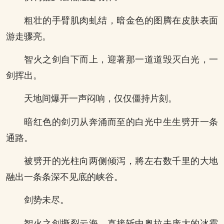
粗壮的手臂肌肉虬结，暗金色的图腾在皮肤表面
游走骤亮。
智火之剑自下而上，迎著那一道道毁灭白光，一
剑挥出。
天地间爆开一声闷响，仅仅僵持片刻。
暗红色的剑刃从奔涌而至的白光中生生劈开一条
通路。
被劈开的光柱向两侧倾泻，將左右数千里的大地
融出一条条深不见底的峡谷。
剑势未尽。
智火之剑撕裂云海，直接斩中奥拉夫庞大的冰霜