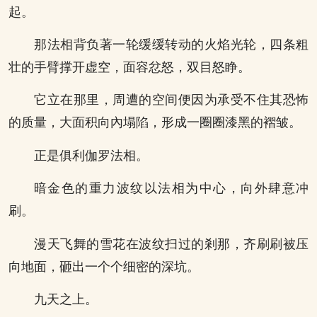
起。
那法相背负著一轮缓缓转动的火焰光轮，四条粗
壮的手臂撑开虚空，面容忿怒，双目怒睁。
它立在那里，周遭的空间便因为承受不住其恐怖
的质量，大面积向內塌陷，形成一圈圈漆黑的褶皱。
正是俱利伽罗法相。
暗金色的重力波纹以法相为中心，向外肆意冲
刷。
漫天飞舞的雪花在波纹扫过的剎那，齐刷刷被压
向地面，砸出一个个细密的深坑。
九天之上。