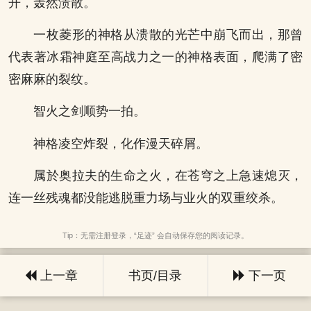
开，轰然溃散。
一枚菱形的神格从溃散的光芒中崩飞而出，那曾
代表著冰霜神庭至高战力之一的神格表面，爬满了密
密麻麻的裂纹。
智火之剑顺势一拍。
神格凌空炸裂，化作漫天碎屑。
属於奥拉夫的生命之火，在苍穹之上急速熄灭，
连一丝残魂都没能逃脱重力场与业火的双重绞杀。
Tip：无需注册登录，“足迹” 会自动保存您的阅读记录。
上一章
书页/目录
下一页