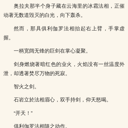
奥拉夫那半个身子藏在云海里的冰霜法相，正催
动著无数道毁灭的白光，向下轰杀。
然而，那具俱利伽罗法相抬起右上臂，手掌虚
握。
一柄宽阔无锋的巨剑在掌心凝聚。
剑身燃烧著暗红色的业火，火焰没有一丝温度外
泄，却透著焚尽万物的死寂。
智火之剑。
石岩立於法相眉心，双手持剑，仰天怒喝。
“开天！”
俱利伽罗法相隨之动作。