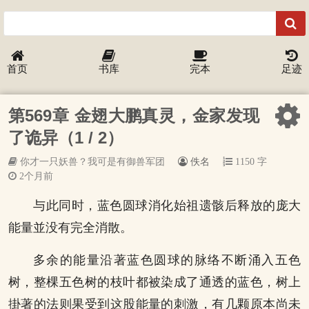
首页
书库
完本
足迹
第569章 金翅大鹏真灵，金家发现
了诡异（1 / 2）
你才一只妖兽？我可是有御兽军团
佚名
1150 字
2个月前
与此同时，蓝色圆球消化始祖遗骸后释放的庞大
能量並没有完全消散。
多余的能量沿著蓝色圆球的脉络不断涌入五色
树，整棵五色树的枝叶都被染成了通透的蓝色，树上
掛著的法则果受到这股能量的刺激，有几颗原本尚未