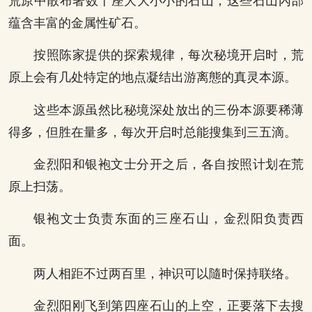
荒原中散布著数十座大大小小的石山，这些石山內部
蕴含丰富的金属性矿石。
按照陈家提供的探索规律，每次秘境开启时，荒
原上会有几处特定的地点凝结出游离態的真灵本源。
这些本源虽然比秘境深处放出的三份本源要稀薄
得多，但胜在量多，每次开启时总能搜集到三五滴。
金烈阳和银袍文士分开之后，各自按照计划在荒
原上扫荡。
银袍文士负责东面的三座石山，金烈阳负责西
面。
两人相距不过两百里，神识可以隨时保持联络。
金烈阳刚飞到第四座石山的上空，正要落下去搜