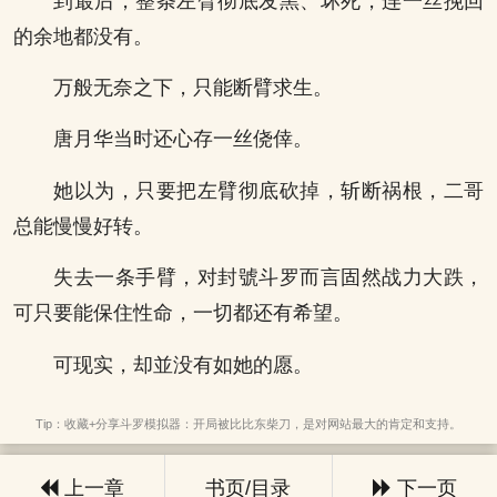
到最后，整条左臂彻底发黑、坏死，连一丝挽回
的余地都没有。
万般无奈之下，只能断臂求生。
唐月华当时还心存一丝侥倖。
她以为，只要把左臂彻底砍掉，斩断祸根，二哥
总能慢慢好转。
失去一条手臂，对封號斗罗而言固然战力大跌，
可只要能保住性命，一切都还有希望。
可现实，却並没有如她的愿。
Tip：收藏+分享斗罗模拟器：开局被比比东柴刀，是对网站最大的肯定和支持。
上一章
书页/目录
下一页