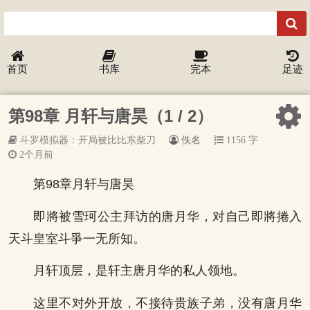
首页
书库
完本
足迹
第98章 月轩与唐昊（1 / 2）
斗罗模拟器：开局被比比东柴刀
佚名
1156 字
2个月前
第98章月轩与唐昊
即將被雪珂公主拜访的唐月华，对自己即將捲入
天斗皇室斗爭一无所知。
月轩顶层，是轩主唐月华的私人领地。
这里不对外开放，不接待贵族子弟，没有唐月华