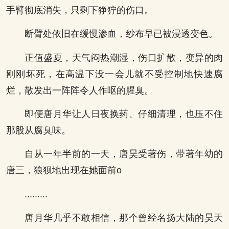
手臂彻底消失，只剩下狰狞的伤口。
断臂处依旧在缓慢渗血，纱布早已被浸透变色。
正值盛夏，天气闷热潮湿，伤口扩散，变异的肉
刚刚坏死，在高温下没一会儿就不受控制地快速腐
烂，散发出一阵阵令人作呕的腥臭。
即便唐月华让人日夜换药、仔细清理，也压不住
那股从腐臭味。
自从一年半前的一天，唐昊受著伤，带著年幼的
唐三，狼狈地出现在她面前o
.........
唐月华几乎不敢相信，那个曾经名扬大陆的昊天