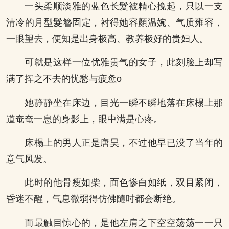
一头柔顺淡雅的蓝色长髮被精心挽起，只以一支
清冷的月型髮簪固定，衬得她容顏温婉、气质雍容，
一眼望去，便知是出身极高、教养极好的贵妇人。
可就是这样一位优雅贵气的女子，此刻脸上却写
满了挥之不去的忧愁与疲惫o
她静静坐在床边，目光一瞬不瞬地落在床榻上那
道奄奄一息的身影上，眼中满是心疼。
床榻上的男人正是唐昊，不过他早已没了当年的
意气风发。
此时的他骨瘦如柴，面色惨白如纸，双目紧闭，
昏迷不醒，气息微弱得仿佛隨时都会断绝。
而最触目惊心的，是他左肩之下空空荡荡一一只