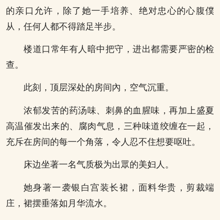
的亲口允许，除了她一手培养、绝对忠心的心腹僕
从，任何人都不得踏足半步。
楼道口常年有人暗中把守，进出都需要严密的检
查。
此刻，顶层深处的房间內，空气沉重。
浓郁发苦的药汤味、刺鼻的血腥味，再加上盛夏
高温催发出来的、腐肉气息，三种味道绞缠在一起，
充斥在房间的每一个角落，令人忍不住想要呕吐。
床边坐著一名气质极为出眾的美妇人。
她身著一袭银白宫装长裙，面料华贵，剪裁端
庄，裙摆垂落如月华流水。