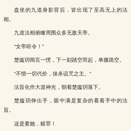
盘坐的九道身影背后，皆出现了至高无上的法
相。
九道法相俯瞰周围众多无敌天帝。
“女帝听令！”
楚嫙玥闻言一愣，下一刻踏空而起，单膝跪空。
“不惜一切代价，抹杀诅咒之主。”
法旨化作大道神光，朝着楚嫙玥落下。
楚嫙玥伸出手，眼中满是复杂的看着手中的法
旨。
这是要她，赎罪！