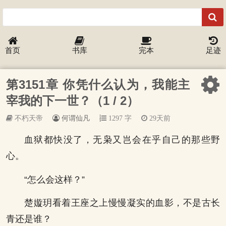
首页
书库
完本
足迹
第3151章 你凭什么认为，我能主
宰我的下一世？（1 / 2）
不朽天帝
何谓仙凡
1297 字
29天前
血狱都快没了，无枭又岂会在乎自己的那些野
心。
“怎么会这样？”
楚嫙玥看着王座之上慢慢凝实的血影，不是古长
青还是谁？