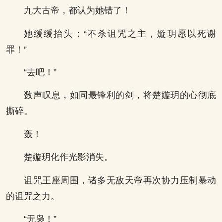
九大古帝，都认为她错了！
她缓缓抬头：“不杀诅咒之主，嫙玥愿以死谢
罪！”
“去吧！”
数声叹息，如同最锋利的剑，将楚嫙玥的心彻底
撕碎。
轰！
楚嫙玥化作光影消失。
诅咒王座周围，诸多无敌天帝再次协力压制暴动
的诅咒之力。
“无枭！”