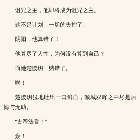
诅咒之主，他即将成为诅咒之主。
这不是计划，一切的失控了。
阴阳，他算错了！
他算尽了人性，为何没有算到自己？
而她楚嫙玥，赌错了。
噗！
楚嫙玥猛地吐出一口鲜血，倾城双眸之中尽是后
悔与无助。
“古帝法旨！”
轰！