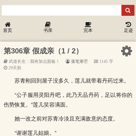
首页
书库
完本
足迹
第306章 假成亲（1 / 2）
武道长生：我有加点面板！
落笔寒芒
1145 字
29天前
苏青刚回到屋子没多久，莲儿就带着丹药过来。
“公子服用灵阳丹吧，此乃天品丹药，足以将你的
伤势恢复。”莲儿笑容满面。
她一改之前对苏青冷淡且充满敌意的态度。
“谢谢莲儿姑娘。”