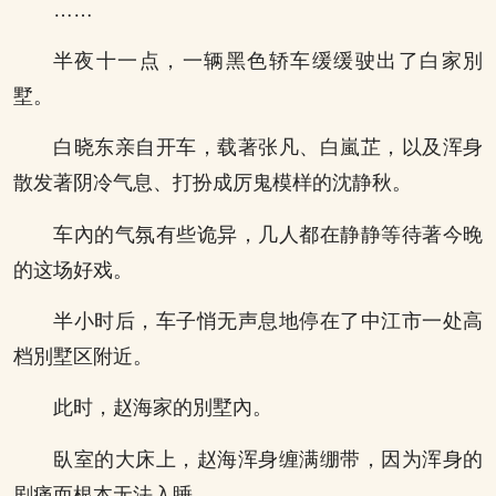
……
半夜十一点，一辆黑色轿车缓缓驶出了白家別
墅。
白晓东亲自开车，载著张凡、白嵐芷，以及浑身
散发著阴冷气息、打扮成厉鬼模样的沈静秋。
车內的气氛有些诡异，几人都在静静等待著今晚
的这场好戏。
半小时后，车子悄无声息地停在了中江市一处高
档別墅区附近。
此时，赵海家的別墅內。
臥室的大床上，赵海浑身缠满绷带，因为浑身的
剧痛而根本无法入睡。