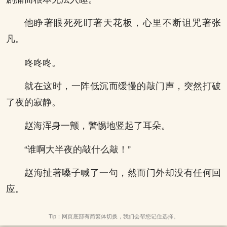
他睁著眼死死盯著天花板，心里不断诅咒著张
凡。
咚咚咚。
就在这时，一阵低沉而缓慢的敲门声，突然打破
了夜的寂静。
赵海浑身一颤，警惕地竖起了耳朵。
“谁啊大半夜的敲什么敲！”
赵海扯著嗓子喊了一句，然而门外却没有任何回
应。
Tip：网页底部有简繁体切换，我们会帮您记住选择。