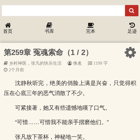
首页
书库
完本
足迹
第259章 冤魂索命（1 / 2）
乡村神医，张凡的快乐生活
佚名
1199 字
2个月前
沈静秋听完，绝美的俏脸上满是兴奋，只觉得积
压在心底三年的恶气消散了不少。
可紧接著，她又有些遗憾地嘆了口气。
“可惜……可惜我不能亲手摺磨他们。”
张凡放下茶杯，神秘地一笑。