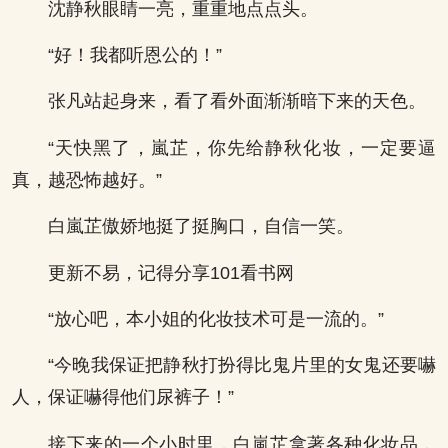
沈静秋眼睛一亮，重重地点点头。
“好！我都听恩公的！”
张凡站起身来，看了看外面渐渐暗下来的天色。
“天快黑了，嵐芷，你先给静秋化妆，一定要逼
真，越恐怖越好。”
白嵐芷傲娇地挺了挺胸口，自信一笑。
更新不易，记得分享101看书网
“放心吧，本小姐的化妆技术可是一流的。”
“今晚我保证把静秋打扮得比鬼片里的女鬼还要嚇
人，保证嚇得他们尿裤子！”
接下来的一个小时里，白嵐芷拿著各种化妆品，