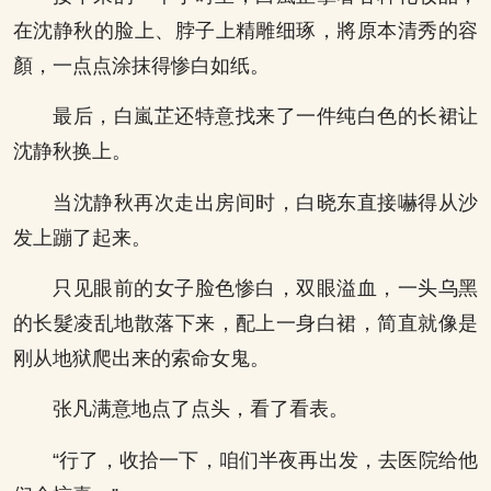
在沈静秋的脸上、脖子上精雕细琢，將原本清秀的容
顏，一点点涂抹得惨白如纸。
最后，白嵐芷还特意找来了一件纯白色的长裙让
沈静秋换上。
当沈静秋再次走出房间时，白晓东直接嚇得从沙
发上蹦了起来。
只见眼前的女子脸色惨白，双眼溢血，一头乌黑
的长髮凌乱地散落下来，配上一身白裙，简直就像是
刚从地狱爬出来的索命女鬼。
张凡满意地点了点头，看了看表。
“行了，收拾一下，咱们半夜再出发，去医院给他