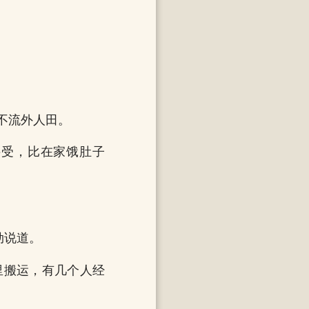
不流外人田。
接受，比在家饿肚子
勋说道。
里搬运，有几个人经