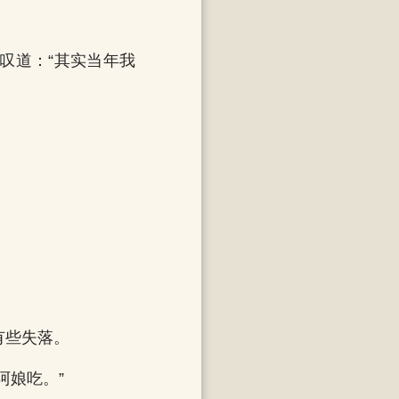
叹道：“其实当年我
有些失落。
阿娘吃。”