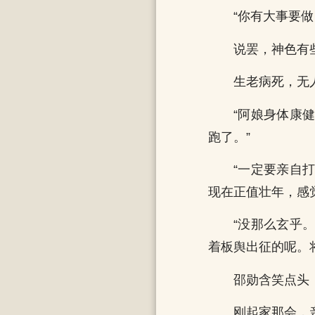
“你有大事要
说罢，神色有
生老病死，无
“阿娘身体康
跑了。”
“一定要亲自
现在正值壮年，感
“没那么玄乎
着板舆出征的呢。
邵勋含笑点头
刚起家那会，