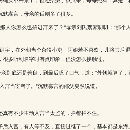
俩确实不种菜了，但还拾掇了点瓜果，每每照看，算是一
沉默寡言，母亲的话则多了很多。
三那人你怎么也招进宫来了？”母亲刘氏絮絮叨叨：“那个
还识字，在外朝当个杂役小吏。阿娘若不喜欢，儿将其斥退
，很多听到名字时有点印象，但没怎么接触过。
”母亲到底还是善良，到最后叹了口气，道：“外朝就算了，
子入宫当宦者了。”沉默寡言的邵父突然说道。
。
还真有不少主动入宫当太监的，拦都拦不住。
子后入宫，有人等不及，直接过继了一个，基本都是东海