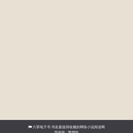
六零电子书
书友最值得收藏的网络小说阅读网
简体版
·
繁體版