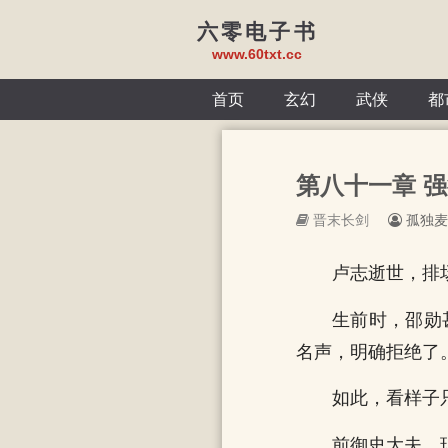
六零电子书
www.60txt.cc
首页
玄幻
武侠
都
第八十一章 强
晋末长剑
孤独麦
卢志逝世，排
生前时，邵勋
名声，明确拒绝了
如此，看样子
前御史大夫、