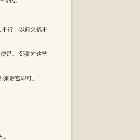
种寄托。
人不行，以前欠钱不
便是。”邵勋对这些
别来后宫即可。”
人。