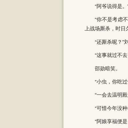
“阿爷说得是。
“你不是考虑
上战场厮杀，时日
“还厮杀呢？”
“这事就过不
邵勋暗笑。
“小虫，你吃
“一会去温明殿
“可惜今年没
“阿娘享福便