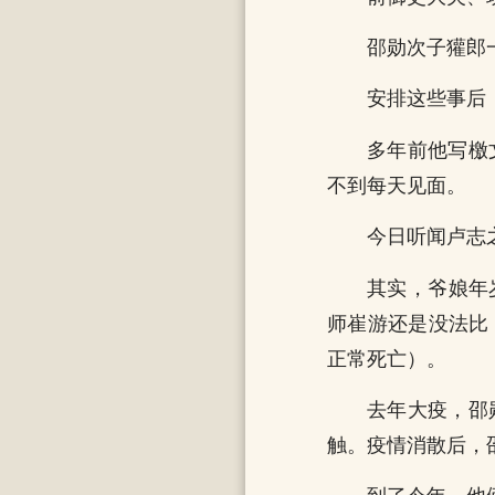
邵勋次子獾郎
安排这些事后
多年前他写檄
不到每天见面。
今日听闻卢志
其实，爷娘年
师崔游还是没法比
正常死亡）。
去年大疫，邵
触。疫情消散后，