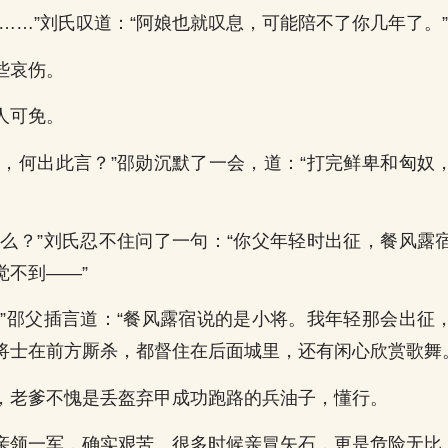
做……”刘氏叹道：“阿娘也就叹息，可能陪不了你几年了。”
些哀伤。
人可免。
健，何出此言？”邵勋沉默了一会，道：“打完鲜卑和匈奴
打么？”刘氏忍不住问了一句：“你父年轻时出征，餐风露
觉不到——”
。”邵父插言道：“餐风露宿说的是小将。我年轻那会出征
将士在前方厮杀，都督住在后面城里，还有闲心欣赏歌舞
，老爹不愧是丢盔弃甲成功跑路的兵油子，懂行。
亲领一军，确实艰苦。很多时候亲冒矢石，更是危险无比