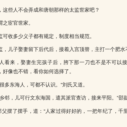
，这些人不会弄成和唐朝那样的太监世家吧？
谓之宦官世家。
监可收多少义子都有规定，制度相当规范。
监，儿子娶妻留下后代后，接着入宫顶替，主打一个肥水
人看来，娶妻生完孩子后，胯下那一刀也不是不可以
，好像也不错，看你如何选择了。
了很多东海人，可都不认识。”刘氏又道。
见乡邻，儿可行文东海国，遣其派官查访，接来平阳。”邵
”邵父摆了摆手，道：“人家过得好好的，一把年纪了，千