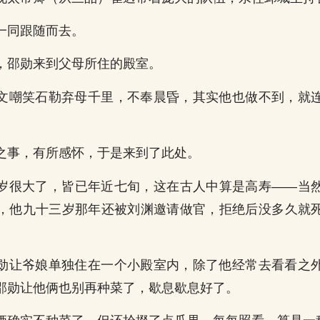
一同跟随而去。
，邵勋来到父母所住的殿室。
文嘲笑石勒弃母千里，不奉晨昏，其实他也做不到，就
之事，有所感怀，于是来到了此处。
岁很大了，皆已年近七旬，这在古人中算是高寿——当
，他九十三岁那年还被刘渊邀请做官，拒绝后没多久就
勋让爷娘单独住在一个小殿室内，除了他经常去看看之
邵勋让他俩也别再种菜了，歇息歇息好了。