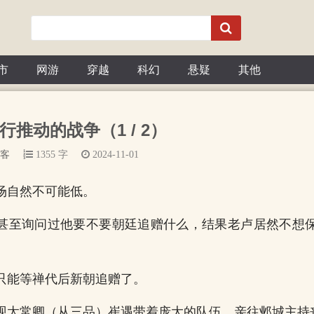
市
网游
穿越
科幻
悬疑
其他
行推动的战争（1 / 2）
客
1355 字
2024-11-01
场自然不可能低。
甚至询问过他要不要朝廷追赠什么，结果老卢居然不想
。
只能等禅代后新朝追赠了。
现太常卿（从三品）崔遇带着庞大的队伍，亲往邺城主持