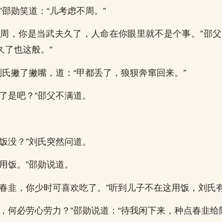
”邵勋笑道：“儿考虑不周。”
不周，你是当武夫久了，人命在你眼里就不是个事。”邵父
久了也这般。”
刘氏撇了撇嘴，道：“甲都丢了，狼狈奔窜回来。”
去了是吧？”邵父不满道。
过饭没？”刘氏突然问道。
用饭。”邵勋说道。
种春韭，你少时可喜欢吃了。”听到儿子不在这用饭，刘氏
是，何必劳心劳力？”邵勋说道：“待我闲下来，种点春韭给