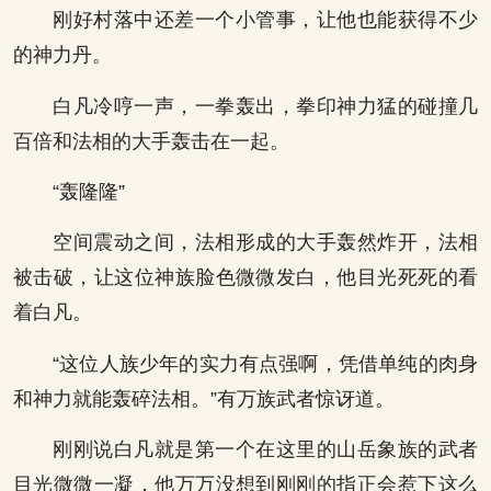
刚好村落中还差一个小管事，让他也能获得不少
的神力丹。
白凡冷哼一声，一拳轰出，拳印神力猛的碰撞几
百倍和法相的大手轰击在一起。
“轰隆隆”
空间震动之间，法相形成的大手轰然炸开，法相
被击破，让这位神族脸色微微发白，他目光死死的看
着白凡。
“这位人族少年的实力有点强啊，凭借单纯的肉身
和神力就能轰碎法相。”有万族武者惊讶道。
刚刚说白凡就是第一个在这里的山岳象族的武者
目光微微一凝，他万万没想到刚刚的指正会惹下这么