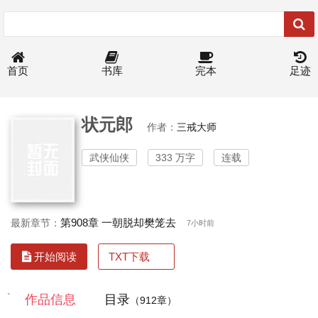
首页
书库
完本
足迹
状元郎
作者：
三戒大师
武侠仙侠
333 万字
连载
第908章 一朝脱却樊笼去
最新章节：
7小时前
TXT下载
开始阅读
`
作品信息
目录
（912章）