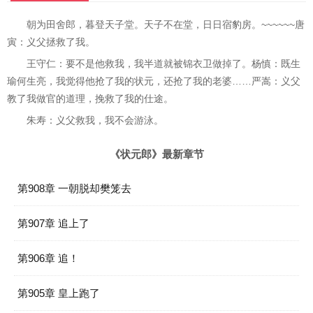
朝为田舍郎，暮登天子堂。天子不在堂，日日宿豹房。~~~~~~唐
寅：义父拯救了我。
王守仁：要不是他救我，我半道就被锦衣卫做掉了。杨慎：既生
瑜何生亮，我觉得他抢了我的状元，还抢了我的老婆……严嵩：义父
教了我做官的道理，挽救了我的仕途。
朱寿：义父救我，我不会游泳。
《状元郎》最新章节
第908章 一朝脱却樊笼去
第907章 追上了
第906章 追！
第905章 皇上跑了