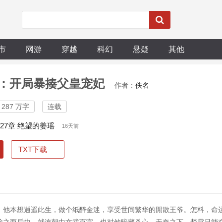
市
网游
穿越
科幻
悬疑
其他
：开局暴揍父皇宠妃
作者：
佚名
287 万字
连载
027章 绝望的姜瑶
16天前
TXT下载
）
。他本想逍遥此生，做个纸醉金迷，享受世间繁华的閒散王爷。怎料，命