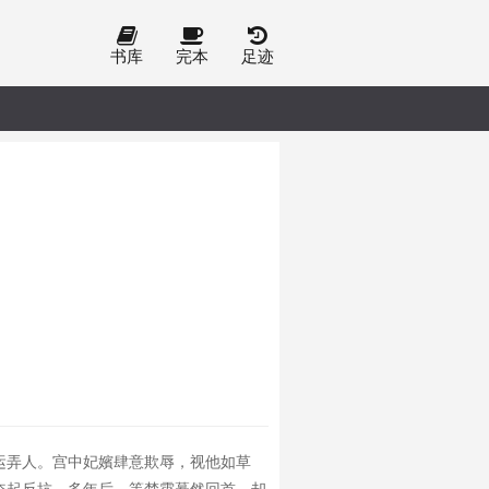
书库
完本
足迹
运弄人。宫中妃嬪肆意欺辱，视他如草