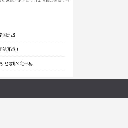
奋起反抗。多年后，等楚霄驀然回首，却
 举国之战
 那就开战！
章 鸡飞狗跳的定平县