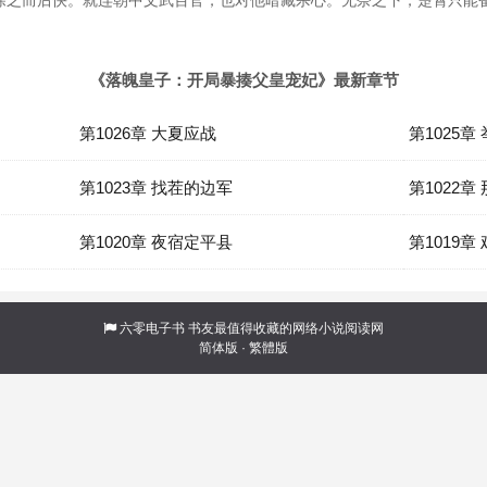
除之而后快。就连朝中文武百官，也对他暗藏杀心。无奈之下，楚霄只能
《落魄皇子：开局暴揍父皇宠妃》最新章节
第1026章 大夏应战
第1025章
第1023章 找茬的边军
第1022章
第1020章 夜宿定平县
第1019
六零电子书
书友最值得收藏的网络小说阅读网
简体版
·
繁體版