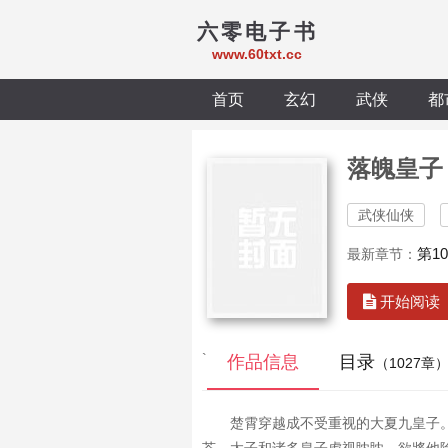
六零电子书
www.60txt.cc
首页
玄幻
武侠
都
落魄皇子
武侠仙侠
第1
最新章节：
开始阅读
`
作品信息
目录
（1027章
楚霄穿越成不受重视的大夏九皇子