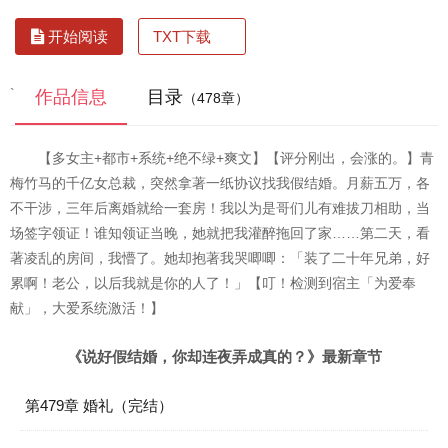
TXT下载
开始阅读
`
作品信息
目录
（478章）
【多女主+都市+系统+绝不绿+爽文】【评分刚出，会涨的。】青
梅竹马的千亿女总裁，突然拿著一纸协议找我假结婚。月薪五万，各
不干涉，三年后离婚就给一套房！我以为是哥们儿有难拔刀相助，当
场签字领证！谁知领证当晚，她就把我灌醉拖回了家……第二天，看
著凌乱的房间，我懵了。她却抱著我哭唧唧：「装了二十年兄弟，好
累啊！老公，以后我就是你的人了！」【叮！检测到宿主「为爱奉
献」，大爱系统激活！】
《说好假结婚，你却连夜弄成真的？》最新章节
第479章 婚礼（完结）