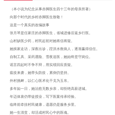
（本小说为纪念从事赤脚医生四十三年的母亲所著）
向那个时代的乡村赤脚医生致敬！
这是一个真实的改编故事
张月琴是任家庄的赤脚医生，省城进修后返乡行医。
山村缺医少药，村民起初对她将信将疑。
她挨家走访，深夜出诊，蹚洪水救病人，逐渐赢得信任。
自制工具、采药遇险、雪夜送医，她始终坚守岗位。
谣言四起时不争不辩，用实绩回应质疑。
瘟疫来袭，她带头防疫，累倒仍坚持。
外村挑衅，以仁心医术化干戈为玉帛。
多年如一日，她治愈无数乡亲，却拒绝高薪进城。
年迈体衰仍带徒授业，写下医案传承经验。
临终前牵挂村民健康，遗愿仍是服务乡里。
她一生清贫，却活成村民心中的医魂。