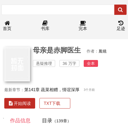
首页
书库
完本
足迹
母亲是赤脚医生
作者：
胤镜
悬疑推理
36 万字
全本
第141章 蔬菜相赠，情谊深厚
最新章节：
3个月前
TXT下载
开始阅读
`
作品信息
目录
（139章）