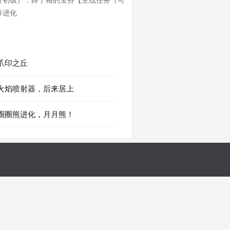
（初级）：薛丁格的宝芬【主线任务（可
希进化
 爪印之丘
章 火焰喷射器，后来居上
章 圈圈熊进化，月月熊！