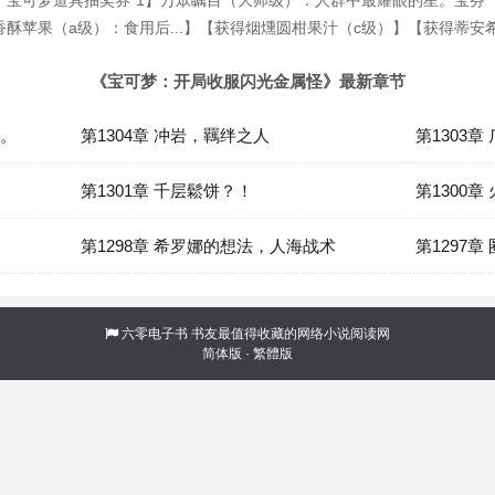
、宝可梦道具抽奖券*1】万眾瞩目（大师级）：人群中最耀眼的星。宝芬
酥苹果（a级）：食用后...】【获得烟燻圆柑果汁（c级）】【获得蒂安
《宝可梦：开局收服闪光金属怪》最新章节
熊。
第1304章 冲岩，羈绊之人
第1303章
第1301章 千层鬆饼？！
第1300
第1298章 希罗娜的想法，人海战术
第1297
六零电子书
书友最值得收藏的网络小说阅读网
简体版
·
繁體版