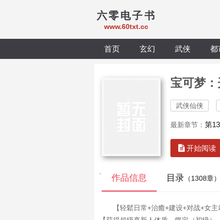
六零电子书
www.60txt.cc
首页
玄幻
武侠
都
宝可梦：
武侠仙侠
第1
最新章节：
开始阅读
`
作品信息
目录
（1308章
【轻鬆日常+治癒+建设+对战+女