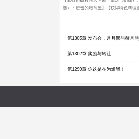
【获得超级真新人体质、鑑定（初级）
选）：进击的培育屋】【获得特色料理香
第1305章 发布会，月月熊与赫月
第1302章 奖励与转让
第1299章 你这是在为难我！