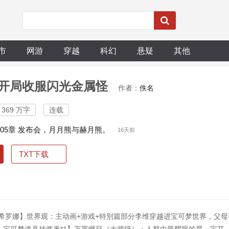
市
网游
穿越
科幻
悬疑
其他
开局收服闪光金属怪
作者：
佚名
369 万字
连载
305章 发布会，月月熊与赫月熊。
16天前
TXT下载
）
主希罗娜】世界观：主动画+游戏+特別篇部分李维穿越进宝可梦世界，父