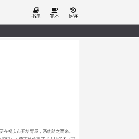
书库
完本
足迹
母要在祝庆市开培育屋，系统隨之而来。