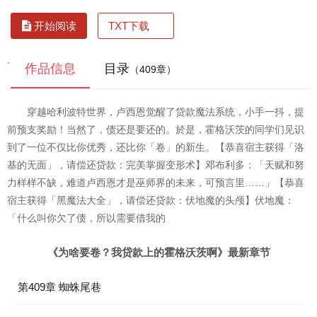
TXT下载
开始阅读
`
作品信息
目录
（409章）
穿越哈利波特世界，卢西恩觉醒了贷款魔法系统，小手一抖，提
前预支奖励！当然了，债还是要还的。於是，霍格沃茨的同学们见识
到了一位不仅比你优秀，还比你「卷」的新生。【恭喜宿主获得「洛
基的无面」，请偿还贷款：完美掌握变形术】邓布利多：「天赋和努
力样样不缺，难道卢西恩才是巫师界的未来，可预言里……」【恭喜
宿主获得「黑魔法大全」，请偿还贷款：伏地魔的头颅】伏地魔：
「什么叫你欠了债，所以需要借我的
《为啥要卷？我贷款上的霍格沃茨啊》最新章节
第409章 蜘蛛尾巷