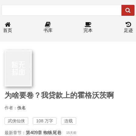
首页
书库
完本
足迹
为啥要卷？我贷款上的霍格沃茨啊
作者：
佚名
武侠仙侠
108 万字
连载
第409章 蜘蛛尾巷
最新章节：
15天前