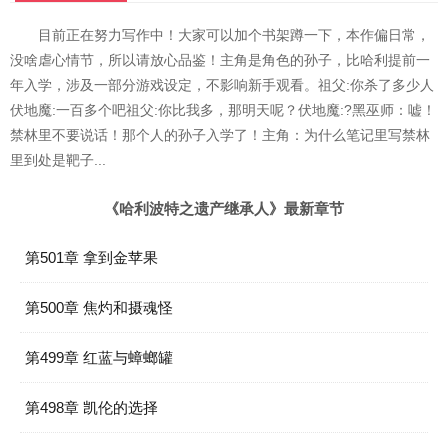
目前正在努力写作中！大家可以加个书架蹲一下，本作偏日常，
没啥虐心情节，所以请放心品鉴！主角是角色的孙子，比哈利提前一
年入学，涉及一部分游戏设定，不影响新手观看。祖父:你杀了多少人
伏地魔:一百多个吧祖父:你比我多，那明天呢？伏地魔:?黑巫师：嘘！
禁林里不要说话！那个人的孙子入学了！主角：为什么笔记里写禁林
里到处是靶子...
《哈利波特之遗产继承人》最新章节
第501章 拿到金苹果
第500章 焦灼和摄魂怪
第499章 红蓝与蟑螂罐
第498章 凯伦的选择