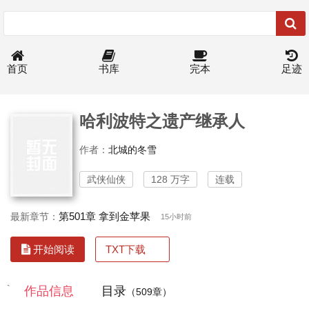
首页
书库
完本
足迹
哈利波特之遗产继承人
作者：
北城的冬雪
武侠仙侠
128 万字
连载
第501章 拿到金苹果
最新章节：
15小时前
TXT下载
开始阅读
`
作品信息
目录
（509章）