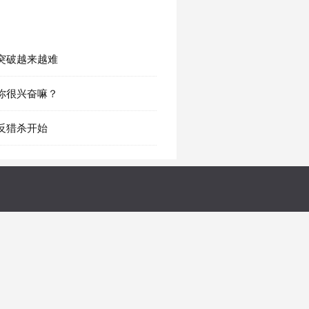
章 突破越来越难
章 你很兴奋嘛？
 反猎杀开始