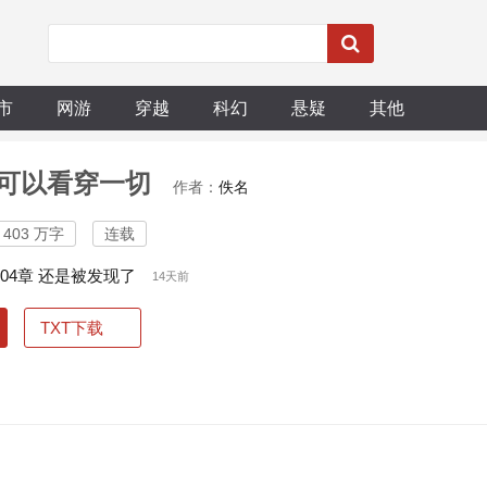
市
网游
穿越
科幻
悬疑
其他
可以看穿一切
作者：
佚名
403 万字
连载
504章 还是被发现了
14天前
TXT下载
）