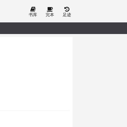
书库
完本
足迹