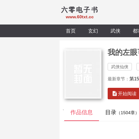
六零电子书
www.60txt.cc
首页
玄幻
武侠
都
我的左眼
武侠仙侠
第1
最新章节：
开始阅读
`
作品信息
目录
（1504章