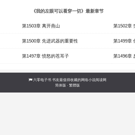
《我的左眼可以看穿一切》最新章节
第1503章 离开燕山
第1502
第1500章 先进武器的重要性
第1499
第1497章 愤怒的苍耳子
第1496章
六零电子书
书友最值得收藏的网络小说阅读网
简体版
·
繁體版