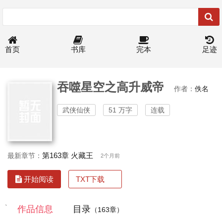
首页
书库
完本
足迹
吞噬星空之高升威帝
作者：
佚名
武侠仙侠
51 万字
连载
第163章 火藏王
最新章节：
2个月前
TXT下载
开始阅读
`
作品信息
目录
（163章）