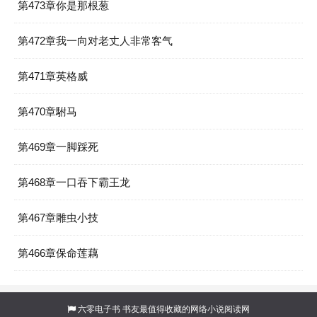
第473章你是那根葱
第472章我一向对老丈人非常客气
第471章英格威
第470章駙马
第469章一脚踩死
第468章一口吞下霸王龙
第467章雕虫小技
第466章保命莲藕
六零电子书
书友最值得收藏的网络小说阅读网