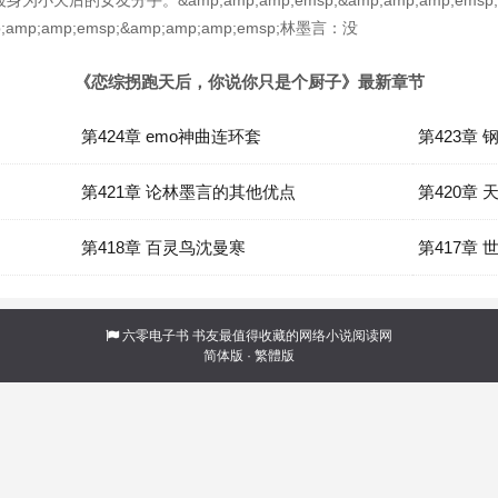
天后的女友分手。&amp;amp;amp;emsp;&amp;amp;amp;e
amp;emsp;&amp;amp;amp;emsp;林墨言：没
《恋综拐跑天后，你说你只是个厨子》最新章节
第424章 emo神曲连环套
第423章
第421章 论林墨言的其他优点
第420章
第418章 百灵鸟沈曼寒
第417章
六零电子书
书友最值得收藏的网络小说阅读网
简体版
·
繁體版