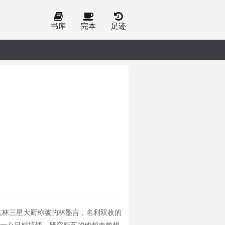
书库
完本
足迹
;拥有米其林三星大厨称號的林墨言，名利双收的