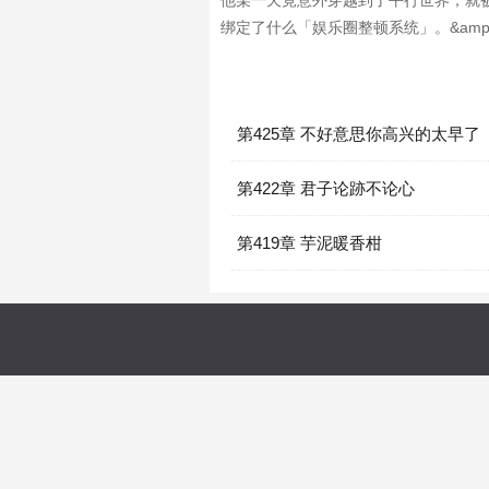
他某一天竟意外穿越到了平行世界，就被身为小
绑定了什么「娱乐圈整顿系统」。&amp;amp;
第425章 不好意思你高兴的太早了
第422章 君子论跡不论心
第419章 芋泥暖香柑