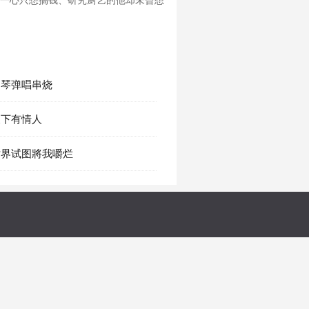
msp;一心只想搞钱、研究厨艺的他却未曾想
 钢琴弹唱串烧
 天下有情人
 世界试图將我嚼烂