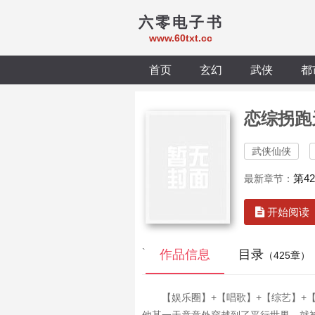
六零电子书
www.60txt.cc
首页
玄幻
武侠
都
恋综拐跑
武侠仙侠
第4
最新章节：
开始阅读
`
作品信息
目录
（425章）
【娱乐圈】+【唱歌】+【综艺】+【演戏