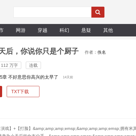
市
网游
穿越
科幻
悬疑
其他
天后，你说你只是个厨子
作者：
佚名
112 万字
连载
25章 不好意思你高兴的太早了
14天前
TXT下载
】+【打脸】&amp;amp;amp;emsp;&amp;amp;amp;emsp