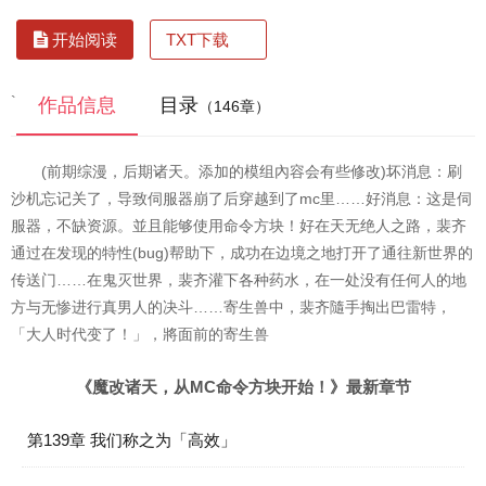
TXT下载
开始阅读
`
作品信息
目录
（146章）
(前期综漫，后期诸天。添加的模组內容会有些修改)坏消息：刷
沙机忘记关了，导致伺服器崩了后穿越到了mc里……好消息：这是伺
服器，不缺资源。並且能够使用命令方块！好在天无绝人之路，裴齐
通过在发现的特性(bug)帮助下，成功在边境之地打开了通往新世界的
传送门……在鬼灭世界，裴齐灌下各种药水，在一处没有任何人的地
方与无惨进行真男人的决斗……寄生兽中，裴齐隨手掏出巴雷特，
「大人时代变了！」，將面前的寄生兽
《魔改诸天，从MC命令方块开始！》最新章节
第139章 我们称之为「高效」