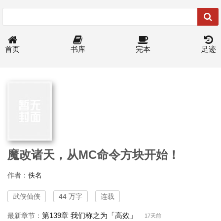
首页
书库
完本
足迹
魔改诸天，从MC命令方块开始！
作者：
佚名
武侠仙侠
44 万字
连载
第139章 我们称之为「高效」
最新章节：
17天前