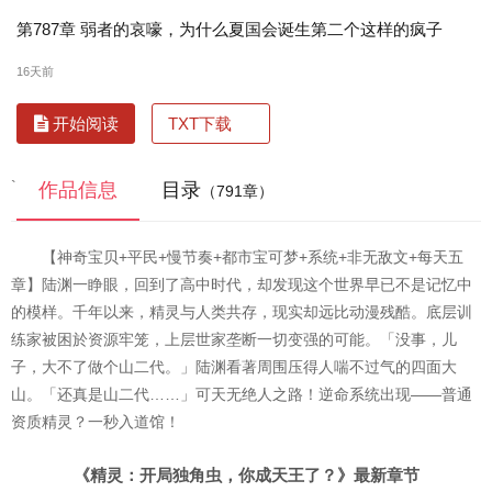
第787章 弱者的哀嚎，为什么夏国会诞生第二个这样的疯子
16天前
TXT下载
开始阅读
`
作品信息
目录
（791章）
【神奇宝贝+平民+慢节奏+都市宝可梦+系统+非无敌文+每天五
章】陆渊一睁眼，回到了高中时代，却发现这个世界早已不是记忆中
的模样。千年以来，精灵与人类共存，现实却远比动漫残酷。底层训
练家被困於资源牢笼，上层世家垄断一切变强的可能。「没事，儿
子，大不了做个山二代。」陆渊看著周围压得人喘不过气的四面大
山。「还真是山二代……」可天无绝人之路！逆命系统出现——普通
资质精灵？一秒入道馆！
《精灵：开局独角虫，你成天王了？》最新章节