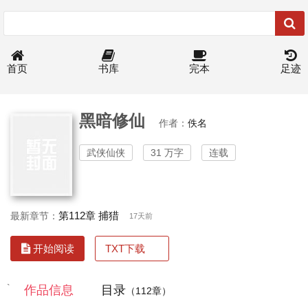
首页
书库
完本
足迹
黑暗修仙
作者：
佚名
武侠仙侠
31 万字
连载
第112章 捕猎
最新章节：
17天前
TXT下载
开始阅读
`
作品信息
目录
（112章）