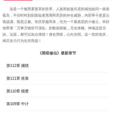
这是一个被黑雾笼罩的世界。人族和妖族共居的城池如同一座座
孤岛，不但时时刻刻面临著黑潮和邪异的外在威胁，內部爭斗更是云
诡波譎、险恶之极。张庆穿越而来，沦为一个最底层的小修士。幸好
他带著「万事万物皆可强化」的数据面板，无论体魄、神魂还是功
诀、法器，都可以加点增强！身在黑暗，心向光明。这一世的张庆，
竭尽全力只为生存而战！
《黑暗修仙》最新章节
第112章 捕猎
第111章 依靠
第110章 猫窝
第109章 中计