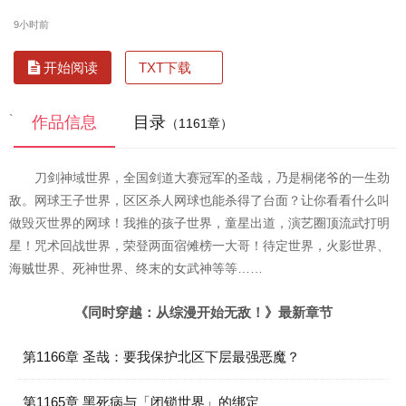
9小时前
TXT下载
开始阅读
`
作品信息
目录
（1161章）
刀剑神域世界，全国剑道大赛冠军的圣哉，乃是桐佬爷的一生劲
敌。网球王子世界，区区杀人网球也能杀得了台面？让你看看什么叫
做毁灭世界的网球！我推的孩子世界，童星出道，演艺圈顶流武打明
星！咒术回战世界，荣登两面宿傩榜一大哥！待定世界，火影世界、
海贼世界、死神世界、终末的女武神等等……
《同时穿越：从综漫开始无敌！》最新章节
第1166章 圣哉：要我保护北区下层最强恶魔？
第1165章 黑死病与「闭锁世界」的绑定